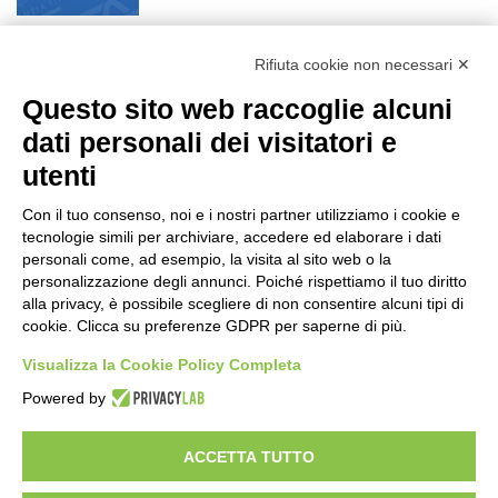
Turismo, a Ferragosto previsti 662 mila
arrivi e 1,7 milioni di presenze
Rifiuta cookie non necessari ✕
6 ore fa
Questo sito web raccoglie alcuni
dati personali dei visitatori e
Un nuovo modello di IA stima il volume
dei ghiacciai del pianeta
utenti
6 ore fa
Con il tuo consenso, noi e i nostri partner utilizziamo i cookie e
tecnologie simili per archiviare, accedere ed elaborare i dati
Sogin, il Parlamento amplia
personali come, ad esempio, la visita al sito web o la
ulteriormente il perimetro delle attività
personalizzazione degli annunci. Poiché rispettiamo il tuo diritto
della Società di Stato
alla privacy, è possibile scegliere di non consentire alcuni tipi di
24 ore fa
cookie. Clicca su preferenze GDPR per saperne di più.
Il codice segreto dei neuroni: la
Visualizza la Cookie Policy Completa
memoria della nascita che costruisce il
cervello
Powered by
1 giorno fa
ACCETTA TUTTO