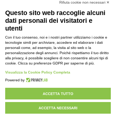
Rifiuta cookie non necessari ✕
75 anni di INFN. La comunità, la storia, il
Questo sito web raccoglie alcuni
futuro della ricerca in fisica
fondamentale in Italia
dati personali dei visitatori e
2 giorni fa
utenti
Mondiali di Wakeboard 2026: il primo
oro iridato è azzurro
Con il tuo consenso, noi e i nostri partner utilizziamo i cookie e
tecnologie simili per archiviare, accedere ed elaborare i dati
3 giorni fa
personali come, ad esempio, la visita al sito web o la
personalizzazione degli annunci. Poiché rispettiamo il tuo diritto
Buoni libro 2026-2027: domande online
alla privacy, è possibile scegliere di non consentire alcuni tipi di
fino al 25 settembre
cookie. Clicca su preferenze GDPR per saperne di più.
3 giorni fa
Visualizza la Cookie Policy Completa
Torna il Moscerine Film Festival Summer
Powered by
Camp
3 giorni fa
ACCETTA TUTTO
ACCETTA NECESSARI
Visibileweb - IT03270560802 - info@cronacamilano.it