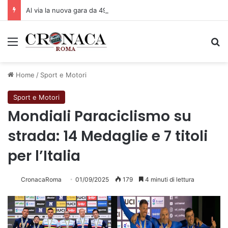
Al via la nuova gara da 49,9 milioni per nuovi semafori
Menu
C
Home
/
Sport e Motori
Sport e Motori
Mondiali Paraciclismo su
strada: 14 Medaglie e 7 titoli
per l’Italia
CronacaRoma
01/09/2025
179
4 minuti di lettura