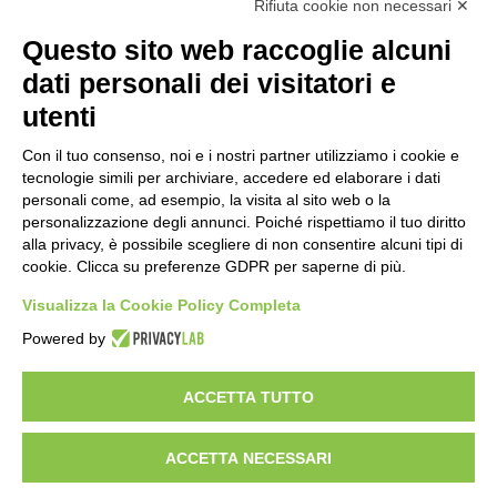
Rifiuta cookie non necessari ✕
“Anomalie”, dal 30 agosto la XX
Questo sito web raccoglie alcuni
edizione
dati personali dei visitatori e
2 ore fa
utenti
Mondiali di Wakeboard 2026: azzurri a
valanga verso le semifinali
Con il tuo consenso, noi e i nostri partner utilizziamo i cookie e
tecnologie simili per archiviare, accedere ed elaborare i dati
19 ore fa
personali come, ad esempio, la visita al sito web o la
personalizzazione degli annunci. Poiché rispettiamo il tuo diritto
Stadio Olimpico, definito il piano
alla privacy, è possibile scegliere di non consentire alcuni tipi di
mobilità 2026-27
cookie. Clicca su preferenze GDPR per saperne di più.
23 ore fa
Visualizza la Cookie Policy Completa
Rapporto OsMed 2025 sull’uso dei
Powered by
farmaci in Italia
1 giorno fa
ACCETTA TUTTO
ACCETTA NECESSARI
Visibileweb - IT03270560802 - info@cronacamilano.it