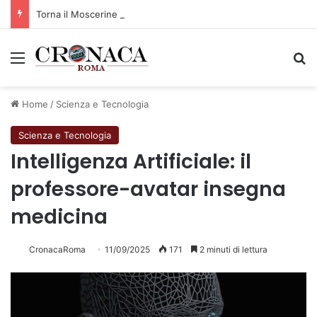
Torna il Moscerine Film Festival Summer Camp
Menu
C
Home
/
Scienza e Tecnologia
Scienza e Tecnologia
Intelligenza Artificiale: il
professore-avatar insegna
medicina
CronacaRoma
11/09/2025
171
2 minuti di lettura