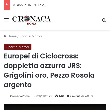
75 anni di INFN. La comunità, la storia, il futuro della ricerca in fisica fondamentale in Italia
Menu
C
Home
/
Sport e Motori
Sport e Motori
Europei di Ciclocross:
doppietta azzurra JRS:
Grigolini oro, Pezzo Rosola
argento
CronacaRoma
09/11/2025
146
2 minuti di lettura