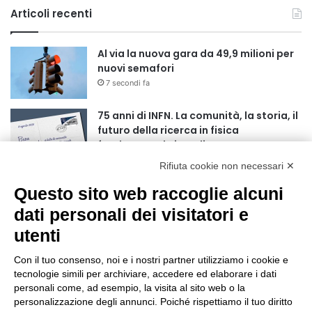
Articoli recenti
Al via la nuova gara da 49,9 milioni per
nuovi semafori
7 secondi fa
75 anni di INFN. La comunità, la storia, il
futuro della ricerca in fisica
fondamentale in Italia
4 minuti fa
Rifiuta cookie non necessari ✕
Mondiali di Wakeboard 2026: il primo
Questo sito web raccoglie alcuni
oro iridato è azzurro
dati personali dei visitatori e
19 ore fa
utenti
Buoni libro 2026-2027: domande online
fino al 25 settembre
Con il tuo consenso, noi e i nostri partner utilizziamo i cookie e
tecnologie simili per archiviare, accedere ed elaborare i dati
24 ore fa
personali come, ad esempio, la visita al sito web o la
personalizzazione degli annunci. Poiché rispettiamo il tuo diritto
Torna il Moscerine Film Festival Summer