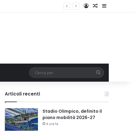
Accedi
Un articolo a c
Barra lateral
Cerca
per
Articoli recenti
Stadio Olimpico, definito il
piano mobilità 2026-27
4 ore fa