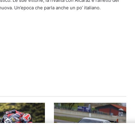
o. Le sue vittorie, la rivalità con Alcaraz e l’affetto del
uova. Un’epoca che parla anche un po’ italiano.