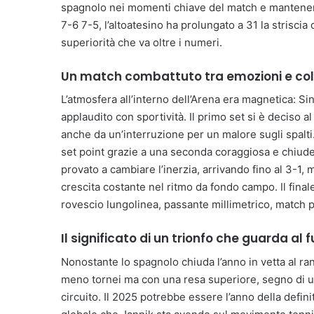
spagnolo nei momenti chiave del match e mantenend
7-6 7-5, l’altoatesino ha prolungato a 31 la strisci
superiorità che va oltre i numeri.
Un match combattuto tra emozioni e col
L’atmosfera all’interno dell’Arena era magnetica: Sinn
applaudito con sportività. Il primo set si è deciso 
anche da un’interruzione per un malore sugli spalti
set point grazie a una seconda coraggiosa e chiuden
provato a cambiare l’inerzia, arrivando fino al 3-1
crescita costante nel ritmo da fondo campo. Il finale,
rovescio lungolinea, passante millimetrico, match p
Il significato di un trionfo che guarda al 
Nonostante lo spagnolo chiuda l’anno in vetta al ran
meno tornei ma con una resa superiore, segno di u
circuito. Il 2025 potrebbe essere l’anno della defini