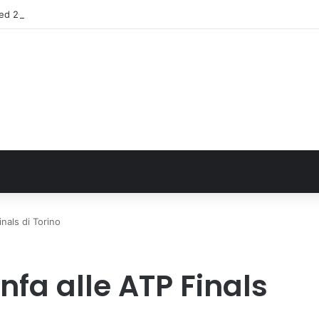
 2025 sull’uso dei farmaci in Italia
inals di Torino
nfa alle ATP Finals