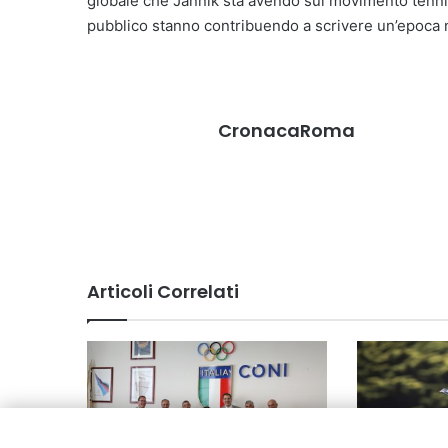
globale che Jannik sta avendo sul movimento tennistic
pubblico stanno contribuendo a scrivere un’epoca n
CronacaRoma
Articoli Correlati