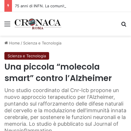
75 anni di INFN. La comunità, la storia, il futuro della ricerca in fisica fondamentale in Italia
Menu
C
Home
/
Scienza e Tecnologia
Scienza e Tecnologia
Una piccola “molecola
smart” contro l’Alzheimer
Uno studio coordinato dal Cnr-Icb propone un
nuovo approccio terapeutico per l'Alzheimer,
puntando sul rafforzamento delle difese naturali
del cervello e la modulazione dell'immunità innata
cerebrale, per sostenere le funzioni neuronali e la
memoria. Lo studio è pubblicato sul Journal of
Neuroinflammation