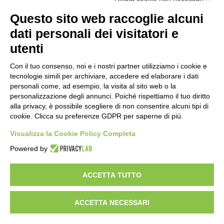
Mondiali di Wakeboard 2026: il primo
Questo sito web raccoglie alcuni
oro iridato è azzurro
dati personali dei visitatori e
19 ore fa
utenti
Buoni libro 2026-2027: domande online
fino al 25 settembre
Con il tuo consenso, noi e i nostri partner utilizziamo i cookie e
tecnologie simili per archiviare, accedere ed elaborare i dati
24 ore fa
personali come, ad esempio, la visita al sito web o la
personalizzazione degli annunci. Poiché rispettiamo il tuo diritto
Torna il Moscerine Film Festival Summer
alla privacy, è possibile scegliere di non consentire alcuni tipi di
Camp
cookie. Clicca su preferenze GDPR per saperne di più.
1 giorno fa
Visualizza la Cookie Policy Completa
“Anomalie”, dal 30 agosto la XX
Powered by
edizione
1 giorno fa
ACCETTA TUTTO
ACCETTA NECESSARI
Visibileweb - IT03270560802 - info@cronacamilano.it