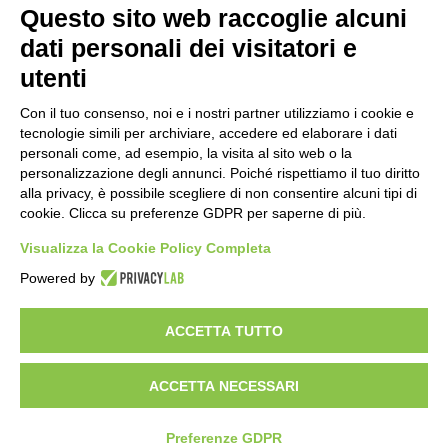
“Anomalie”, dal 30 agosto la XX
Questo sito web raccoglie alcuni
edizione
dati personali dei visitatori e
2 ore fa
utenti
Mondiali di Wakeboard 2026: azzurri a
valanga verso le semifinali
Con il tuo consenso, noi e i nostri partner utilizziamo i cookie e
tecnologie simili per archiviare, accedere ed elaborare i dati
19 ore fa
personali come, ad esempio, la visita al sito web o la
personalizzazione degli annunci. Poiché rispettiamo il tuo diritto
Stadio Olimpico, definito il piano
alla privacy, è possibile scegliere di non consentire alcuni tipi di
mobilità 2026-27
cookie. Clicca su preferenze GDPR per saperne di più.
23 ore fa
Visualizza la Cookie Policy Completa
Rapporto OsMed 2025 sull’uso dei
Powered by
farmaci in Italia
1 giorno fa
ACCETTA TUTTO
ACCETTA NECESSARI
Visibileweb - IT03270560802 - info@cronacamilano.it
Privacy Policy
Preferenze GDPR