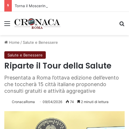
Torna il Moscerine Film Festival Summer Camp
Menu
C
Home
/
Salute e Benessere
Salute e Benessere
Riparte il Tour della Salute
Presentata a Roma l’ottava edizione dell’evento
che toccherà 15 città italiane proponendo
consulti gratuiti e attività aggregative
CronacaRoma
09/04/2026
74
2 minuti di lettura