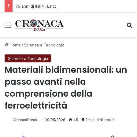
75 anni di INFN. La comunità, la storia, il futuro della ricerca in fisica fondamentale in Italia
Menu
C
Home
/
Scienza e Tecnologia
Scienza e Tecnologia
Materiali bidimensionali: un
passo avanti nella
comprensione della
ferroelettricità
CronacaRoma
19/05/2026
45
2 minuti di lettura