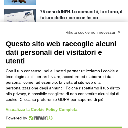
75 anni di INFN. La comunità, la storia, il
futuro della ricerca in fisica
fondamentale in Italia
4 minuti fa
Rifiuta cookie non necessari ✕
Mondiali di Wakeboard 2026: il primo
Questo sito web raccoglie alcuni
oro iridato è azzurro
dati personali dei visitatori e
19 ore fa
utenti
Buoni libro 2026-2027: domande online
fino al 25 settembre
Con il tuo consenso, noi e i nostri partner utilizziamo i cookie e
tecnologie simili per archiviare, accedere ed elaborare i dati
24 ore fa
personali come, ad esempio, la visita al sito web o la
personalizzazione degli annunci. Poiché rispettiamo il tuo diritto
Torna il Moscerine Film Festival Summer
alla privacy, è possibile scegliere di non consentire alcuni tipi di
Camp
cookie. Clicca su preferenze GDPR per saperne di più.
1 giorno fa
Visualizza la Cookie Policy Completa
“Anomalie”, dal 30 agosto la XX
Powered by
edizione
1 giorno fa