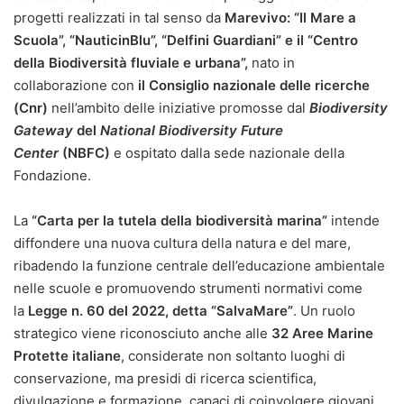
progetti realizzati in tal senso da
Marevivo: “Il Mare a
Scuola”, “NauticinBlu”, “Delfini Guardiani” e il “Centro
della Biodiversità fluviale e urbana”,
nato in
collaborazione con
il Consiglio nazionale delle ricerche
(Cnr)
nell’ambito delle iniziative promosse
dal
Biodiversity
Gateway
del
National Biodiversity Future
Center
(NBFC)
e ospitato dalla sede nazionale della
Fondazione.
La
“Carta per la tutela della biodiversità marina”
intende
diffondere una nuova cultura della natura e del mare,
ribadendo
la funzione centrale dell’educazione ambientale
nelle scuole e promuovendo strumenti normativi come
la
Legge n. 60 del 2022, detta “SalvaMare”
. Un ruolo
strategico viene riconosciuto anche alle
32 Aree Marine
Protette italiane
, considerate non soltanto luoghi di
conservazione, ma presidi di ricerca scientifica,
divulgazione e formazione, capaci di coinvolgere giovani