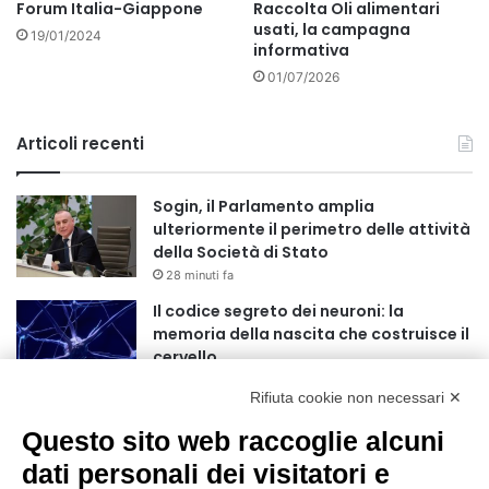
Forum Italia-Giappone
Raccolta Oli alimentari
usati, la campagna
19/01/2024
informativa
01/07/2026
Articoli recenti
Sogin, il Parlamento amplia
ulteriormente il perimetro delle attività
della Società di Stato
28 minuti fa
Il codice segreto dei neuroni: la
memoria della nascita che costruisce il
cervello
2 ore fa
Rifiuta cookie non necessari ✕
Una guida alimentare per affrontare i
Questo sito web raccoglie alcuni
giorni più caldi: come idratarsi e cosa
portare in tavola a Ferragosto
dati personali dei visitatori e
5 ore fa