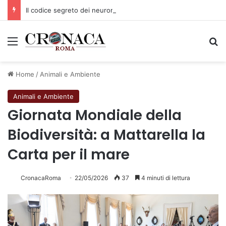
Il codice segreto dei neuroni: la memoria della nascita che costruisce il cervello
Menu
C
Home
/
Animali e Ambiente
Animali e Ambiente
Giornata Mondiale della
Biodiversità: a Mattarella la
Carta per il mare
CronacaRoma
22/05/2026
37
4 minuti di lettura