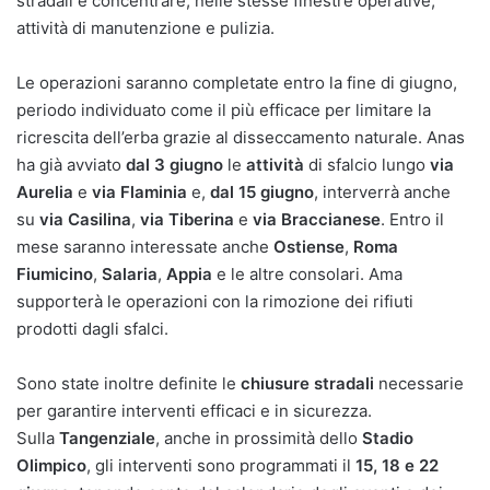
stradali e concentrare, nelle stesse finestre operative,
attività di manutenzione e pulizia.
Le operazioni saranno completate entro la fine di giugno,
periodo individuato come il più efficace per limitare la
ricrescita dell’erba grazie al disseccamento naturale. Anas
ha già avviato
dal 3 giugno
le
attività
di sfalcio lungo
via
Aurelia
e
via Flaminia
e,
dal 15 giugno
, interverrà anche
su
via Casilina
,
via Tiberina
e
via Braccianese
. Entro il
mese saranno interessate anche
Ostiense
,
Roma
Fiumicino
,
Salaria
,
Appia
e le altre consolari. Ama
supporterà le operazioni con la rimozione dei rifiuti
prodotti dagli sfalci.
Sono state inoltre definite le
chiusure stradali
necessarie
per garantire interventi efficaci e in sicurezza.
Sulla
Tangenziale
, anche in prossimità dello
Stadio
Olimpico
, gli interventi sono programmati il
15, 18 e 22