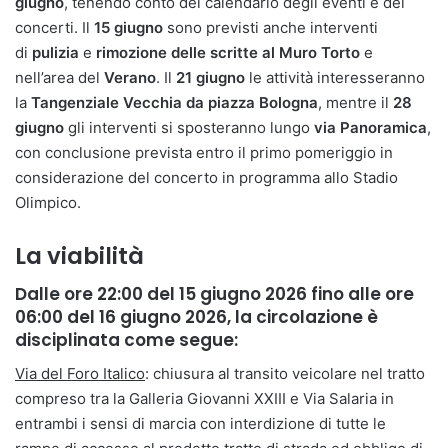
giugno
, tenendo conto del calendario degli eventi e dei
concerti. Il
15 giugno
sono previsti anche interventi
di
pulizia
e
rimozione delle scritte al Muro Torto
e
nell’area del
Verano
. Il
21 giugno
le attività interesseranno
la
Tangenziale Vecchia da piazza Bologna
, mentre il
28
giugno
gli interventi si sposteranno lungo
via Panoramica
,
con conclusione prevista entro il primo pomeriggio in
considerazione del concerto in programma allo Stadio
Olimpico.
La viabilità
Dalle ore 22:00 del 15 giugno 2026 fino alle ore
06:00 del 16 giugno 2026, la circolazione è
disciplinata come segue:
Via del Foro Italico
: chiusura al transito veicolare nel tratto
compreso tra la Galleria Giovanni XXIII e Via Salaria in
entrambi i sensi di marcia con interdizione di tutte le