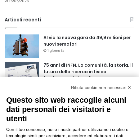
16/06/2026
Articoli recenti
Al via la nuova gara da 49,9 milioni per
nuovi semafori
1 giorno fa
75 anni di INFN. La comunità, la storia, il
futuro della ricerca in fisica
fondamentale in Italia
1 giorno fa
Rifiuta cookie non necessari ✕
Mondiali di Wakeboard 2026: il primo
Questo sito web raccoglie alcuni
oro iridato è azzurro
dati personali dei visitatori e
2 giorni fa
utenti
Buoni libro 2026-2027: domande online
fino al 25 settembre
Con il tuo consenso, noi e i nostri partner utilizziamo i cookie e
tecnologie simili per archiviare, accedere ed elaborare i dati
2 giorni fa