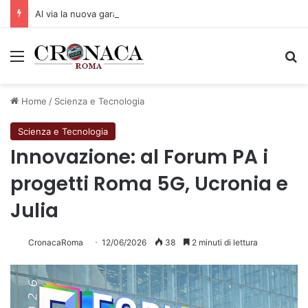
Al via la nuova gara da 49,9 milioni per nuovi semafori
Menu
C
Home
/
Scienza e Tecnologia
Scienza e Tecnologia
Innovazione: al Forum PA i
progetti Roma 5G, Ucronia e
Julia
CronacaRoma
12/06/2026
38
2 minuti di lettura