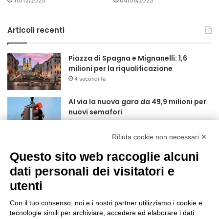
10/12/2025
04/06/2025
Articoli recenti
Piazza di Spagna e Mignanelli: 1,6
milioni per la riqualificazione
4 secondi fa
Al via la nuova gara da 49,9 milioni per
nuovi semafori
2 giorni fa
Rifiuta cookie non necessari ✕
75 anni di INFN. La comunità, la storia, il
Questo sito web raccoglie alcuni
futuro della ricerca in fisica
fondamentale in Italia
dati personali dei visitatori e
2 giorni fa
utenti
Mondiali di Wakeboard 2026: il primo
oro iridato è azzurro
Con il tuo consenso, noi e i nostri partner utilizziamo i cookie e
tecnologie simili per archiviare, accedere ed elaborare i dati
3 giorni fa