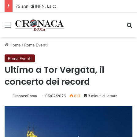
75 anni di INFN. La comunità, la storia, il futuro della ricerca in fisica fondamentale in Italia
Menu
C
Home
/
Roma Eventi
Roma Eventi
Ultimo a Tor Vergata, il
concerto dei record
CronacaRoma
05/07/2026
613
3 minuti di lettura