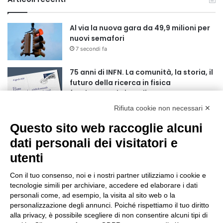
Al via la nuova gara da 49,9 milioni per
nuovi semafori
7 secondi fa
75 anni di INFN. La comunità, la storia, il
futuro della ricerca in fisica
fondamentale in Italia
4 minuti fa
Rifiuta cookie non necessari ✕
Mondiali di Wakeboard 2026: il primo
Questo sito web raccoglie alcuni
oro iridato è azzurro
dati personali dei visitatori e
19 ore fa
utenti
Buoni libro 2026-2027: domande online
fino al 25 settembre
Con il tuo consenso, noi e i nostri partner utilizziamo i cookie e
tecnologie simili per archiviare, accedere ed elaborare i dati
24 ore fa
personali come, ad esempio, la visita al sito web o la
personalizzazione degli annunci. Poiché rispettiamo il tuo diritto
Torna il Moscerine Film Festival Summer
alla privacy, è possibile scegliere di non consentire alcuni tipi di
Camp