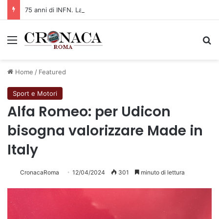
75 anni di INFN. La comunità, la storia, il futuro della ricerca in fisica fondamentale in Italia
Menu
C
Home
/
Featured
Sport e Motori
Alfa Romeo: per Udicon
bisogna valorizzare Made in
Italy
CronacaRoma
12/04/2024
301
minuto di lettura