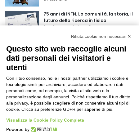
75 anni di INFN. La comunità, la storia, il
futuro della ricerca in fisica
fondamentale in Italia
4 minuti fa
Rifiuta cookie non necessari ✕
Mondiali di Wakeboard 2026: il primo
Questo sito web raccoglie alcuni
oro iridato è azzurro
dati personali dei visitatori e
19 ore fa
utenti
Buoni libro 2026-2027: domande online
fino al 25 settembre
Con il tuo consenso, noi e i nostri partner utilizziamo i cookie e
tecnologie simili per archiviare, accedere ed elaborare i dati
24 ore fa
personali come, ad esempio, la visita al sito web o la
personalizzazione degli annunci. Poiché rispettiamo il tuo diritto
Torna il Moscerine Film Festival Summer
alla privacy, è possibile scegliere di non consentire alcuni tipi di
Camp
cookie. Clicca su preferenze GDPR per saperne di più.
1 giorno fa
Visualizza la Cookie Policy Completa
“Anomalie”, dal 30 agosto la XX
Powered by
edizione