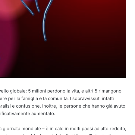
vello globale: 5 milioni perdono la vita, e altri 5 rimangono
per la famiglia e la comunità. I sopravvissuti infatti
aralisi e confusione. Inoltre, le persone che hanno già avuto
gnificativamente aumentato.
la giornata mondiale – è in calo in molti paesi ad alto reddito,