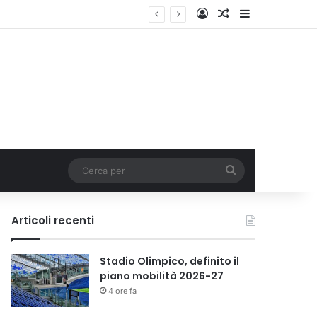
Accedi
Un articolo a c
Barra lateral
Cerca
per
Articoli recenti
Stadio Olimpico, definito il
piano mobilità 2026-27
4 ore fa