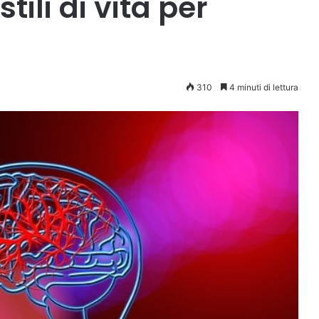
stili di vita per
310
4 minuti di lettura