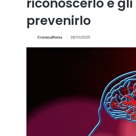
riconoscerlo e gli 
prevenirlo
CronacaRoma
28/10/2025