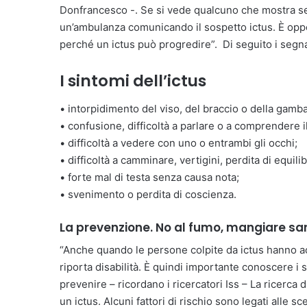
Donfrancesco -. Se si vede qualcuno che mostra s
un’ambulanza comunicando il sospetto ictus. È oppo
perché un ictus può progredire”. Di seguito i segnal
I sintomi dell’ictus
• intorpidimento del viso, del braccio o della gamba
• confusione, difficoltà a parlare o a comprendere i
• difficoltà a vedere con uno o entrambi gli occhi;
• difficoltà a camminare, vertigini, perdita di equil
• forte mal di testa senza causa nota;
• svenimento o perdita di coscienza.
La prevenzione. No al fumo, mangiare san
“Anche quando le persone colpite da ictus hanno a
riporta disabilità. È quindi importante conoscere i
prevenire – ricordano i ricercatori Iss – La ricerca 
un ictus. Alcuni fattori di rischio sono legati alle sc