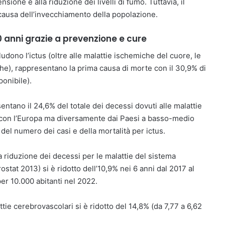
nsione e alla riduzione dei livelli di fumo. Tuttavia, il
causa dell’invecchiamento della popolazione.
30 anni grazie a prevenzione e cure
cludono l’ictus (oltre alle malattie ischemiche del cuore, le
ache), rappresentano la prima causa di morte con il 30,9% di
ponibile).
entano il 24,6% del totale dei decessi dovuti alle malattie
ea con l’Europa ma diversamente dai Paesi a basso-medio
o del numero dei casi e della mortalità per ictus.
una riduzione dei decessi per le malattie del sistema
rostat 2013) si è ridotto dell’10,9% nei 6 anni dal 2017 al
per 10.000 abitanti nel 2022.
ttie cerebrovascolari si è ridotto del 14,8% (da 7,77 a 6,62