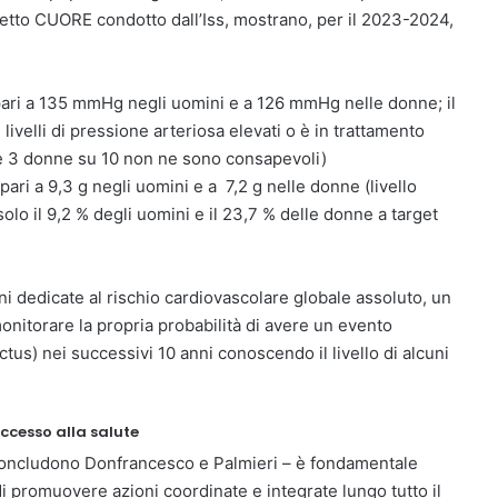
etto CUORE condotto dall’Iss, mostrano, per il 2023-2024,
 è pari a 135 mmHg negli uomini e a 126 mmHg nelle donne; il
livelli di pressione arteriosa elevati o è in trattamento
 e 3 donne su 10 non ne sono consapevoli)
pari a 9,3 g negli uomini e a 7,2 g nelle donne (livello
lo il 9,2 % degli uomini e il 23,7 % delle donne a target
i dedicate al rischio cardiovascolare globale assoluto, un
onitorare la propria probabilità di avere un evento
tus) nei successivi 10 anni conoscendo il livello di alcuni
accesso alla salute
– concludono Donfrancesco e Palmieri – è fondamentale
di promuovere azioni coordinate e integrate lungo tutto il