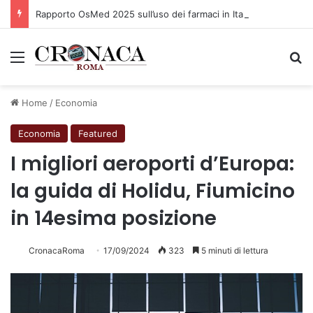
Rapporto OsMed 2025 sull’uso dei farmaci in Italia
Menu
C
Home
/
Economia
Economia
Featured
I migliori aeroporti d’Europa:
la guida di Holidu, Fiumicino
in 14esima posizione
CronacaRoma
17/09/2024
323
5 minuti di lettura