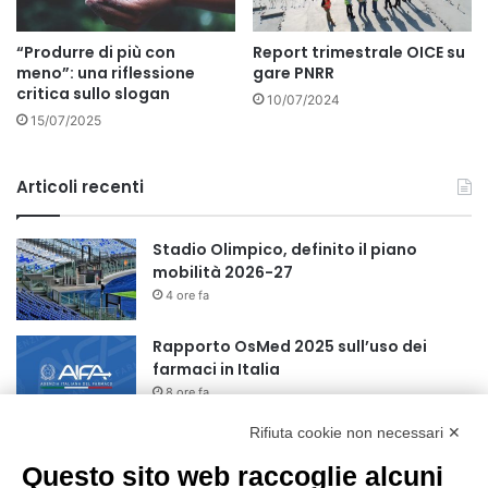
“Produrre di più con
Report trimestrale OICE su
meno”: una riflessione
gare PNRR
critica sullo slogan
10/07/2024
15/07/2025
Articoli recenti
Stadio Olimpico, definito il piano
mobilità 2026-27
4 ore fa
Rapporto OsMed 2025 sull’uso dei
farmaci in Italia
8 ore fa
Rifiuta cookie non necessari ✕
Turismo, a Ferragosto previsti 662 mila
arrivi e 1,7 milioni di presenze
Questo sito web raccoglie alcuni