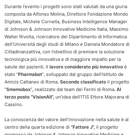
Durante l’evento i progetti sono stati valutati da una giuria
composta da Alfonso Molina, Direttore Fondazione Mondo
Digitale, Michele Cornella, Business Intelligence Manager
di Johnson & Johnson Innovative Medicine Italia, Massimo
Walter Rivolta, ricercatore del Dipartimento di Informatica
dell’Università degli studi di Milano e Daniela Mondatore di
Cittadinanzattiva, con l’obiettivo di premiare la soluzione
tecnologica più innovativa e di maggiore impatto per la
salute dei pazienti. Il
lavoro considerato più innovativo
è
stato “
Pharmabot
”, sviluppato dal gruppo dell’Istituto de
Amicis Cattaneo di Roma
. Secondo classificato
il progetto
“
Smemobox
”
,
realizzato dal team del Fermi di Roma
. Al
terzo posto “VisionAll”,
un’idea dell’ITIS Ettore Majorana di
Cassino.
La conoscenza del valore dell’innovazione nella salute è al
centro della quarta edizione di
“Fattore J”,
il progetto
promosso da Johnson & Johnson Innovative Medicine e