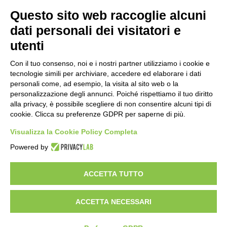
“Anomalie”, dal 30 agosto la XX
Questo sito web raccoglie alcuni
edizione
dati personali dei visitatori e
2 ore fa
utenti
Mondiali di Wakeboard 2026: azzurri a
valanga verso le semifinali
Con il tuo consenso, noi e i nostri partner utilizziamo i cookie e
tecnologie simili per archiviare, accedere ed elaborare i dati
19 ore fa
personali come, ad esempio, la visita al sito web o la
personalizzazione degli annunci. Poiché rispettiamo il tuo diritto
Stadio Olimpico, definito il piano
alla privacy, è possibile scegliere di non consentire alcuni tipi di
mobilità 2026-27
cookie. Clicca su preferenze GDPR per saperne di più.
23 ore fa
Visualizza la Cookie Policy Completa
Rapporto OsMed 2025 sull’uso dei
Powered by
farmaci in Italia
1 giorno fa
ACCETTA TUTTO
ACCETTA NECESSARI
Visibileweb - IT03270560802 - info@cronacamilano.it
Privacy Policy