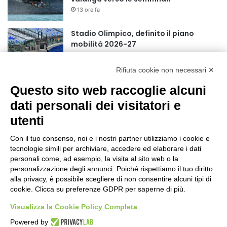
13 ore fa
Stadio Olimpico, definito il piano
mobilità 2026-27
17 ore fa
Rifiuta cookie non necessari ✕
Rapporto OsMed 2025 sull’uso dei
Questo sito web raccoglie alcuni
farmaci in Italia
20 ore fa
dati personali dei visitatori e
utenti
Turismo, a Ferragosto previsti 662 mila
arrivi e 1,7 milioni di presenze
Con il tuo consenso, noi e i nostri partner utilizziamo i cookie e
22 ore fa
tecnologie simili per archiviare, accedere ed elaborare i dati
personali come, ad esempio, la visita al sito web o la
Un nuovo modello di IA stima il volume
personalizzazione degli annunci. Poiché rispettiamo il tuo diritto
dei ghiacciai del pianeta
alla privacy, è possibile scegliere di non consentire alcuni tipi di
cookie. Clicca su preferenze GDPR per saperne di più.
23 ore fa
Visualizza la Cookie Policy Completa
Sogin, il Parlamento amplia
Powered by
ulteriormente il perimetro delle attività