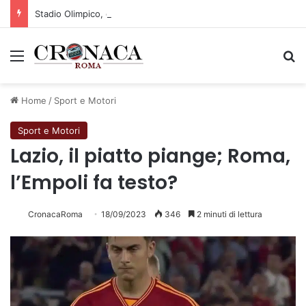
Stadio Olimpico, definito il piano mobilità 2026-27
Menu
C
Home
/
Sport e Motori
Sport e Motori
Lazio, il piatto piange; Roma,
l’Empoli fa testo?
CronacaRoma
18/09/2023
346
2 minuti di lettura