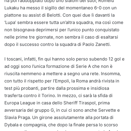
ha poi raddoppiato dopo uno slalom dei suoi; Romelu
Lukaku ha messo il sigillo del momentaneo 6-0 con un
piattone su assist di Belotti. Con quei due lì davanti la
‘Lupa’ sembra essere tutta un’altra squadra, ma così come
non bisognava deprimersi per l’unico punto conquistato
nelle prime tre giornate, non sembra il caso di esaltarsi
dopo il successo contro la squadra di Paolo Zanetti.
I toscani, infatti, fin qui hanno solo perso subendo 12 gol e
ad oggi sono l’unica formazione di Serie A che non è
riuscita nemmeno a mettere a segno una rete. Insomma,
con tutto il rispetto per l’Empoli, la Roma andrà rivista in
test più probanti, partire dalla prossima e insidiosa
trasferta contro il Torino. In mezzo, ci sarà la sfida di
Europa League in casa dello Sheriff Tiraspol, prima
avversaria del gruppo G, in cui ci sono anche Servette e
Slavia Praga. Un girone assolutamente alla portata di
Dybala e compagnia, che dopo la finale persa lo scorso