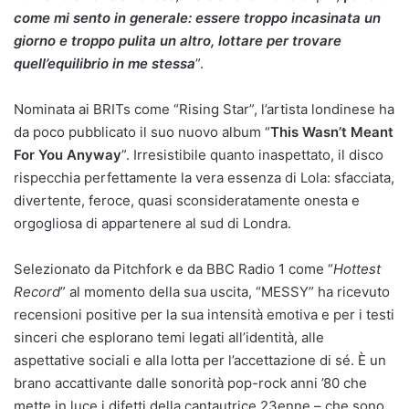
come mi sento in generale: essere troppo incasinata un
giorno e troppo pulita un altro, lottare per trovare
quell’equilibrio in me stessa
”.
Nominata ai BRITs come “Rising Star”, l’artista londinese ha
da poco pubblicato il suo nuovo album “
This Wasn’t Meant
For You Anyway
”. Irresistibile quanto inaspettato, il disco
rispecchia perfettamente la vera essenza di Lola: sfacciata,
divertente, feroce, quasi sconsideratamente onesta e
orgogliosa di appartenere al sud di Londra.
Selezionato da Pitchfork e da BBC Radio 1 come “
Hottest
Record
” al momento della sua uscita, “MESSY” ha ricevuto
recensioni positive per la sua intensità emotiva e per i testi
sinceri che esplorano temi legati all’identità, alle
aspettative sociali e alla lotta per l’accettazione di sé. È un
brano accattivante dalle sonorità pop-rock anni ’80 che
mette in luce i difetti della cantautrice 23enne – che sono,