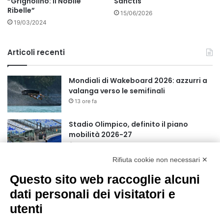
“Grignolino: il Nobile
Sanctis
Ribelle”
15/06/2026
19/03/2024
Articoli recenti
Mondiali di Wakeboard 2026: azzurri a
valanga verso le semifinali
13 ore fa
Stadio Olimpico, definito il piano
mobilità 2026-27
17 ore fa
Rifiuta cookie non necessari ✕
Rapporto OsMed 2025 sull’uso dei
Questo sito web raccoglie alcuni
farmaci in Italia
20 ore fa
dati personali dei visitatori e
utenti
Turismo, a Ferragosto previsti 662 mila