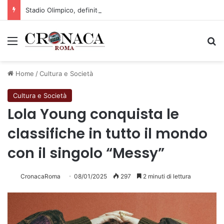
Stadio Olimpico, definito il piano mobilità 2026-27
Menu
C
Home
/
Cultura e Società
Cultura e Società
Lola Young conquista le
classifiche in tutto il mondo
con il singolo “Messy”
CronacaRoma
08/01/2025
297
2 minuti di lettura