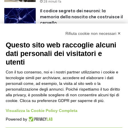
28 minuti fa
Il codice segreto dei neuroni: la
memoria della nascita che costruisce il
cervello
2 ore fa
Rifiuta cookie non necessari ✕
Una guida alimentare per affrontare i
Questo sito web raccoglie alcuni
giorni più caldi: come idratarsi e cosa
portare in tavola a Ferragosto
dati personali dei visitatori e
5 ore fa
utenti
Inaugurato a Centocelle il primo rifugio
fito-bioclimatico della città
Con il tuo consenso, noi e i nostri partner utilizziamo i cookie e
tecnologie simili per archiviare, accedere ed elaborare i dati
11 ore fa
personali come, ad esempio, la visita al sito web o la
personalizzazione degli annunci. Poiché rispettiamo il tuo diritto
Ferragosto al Museo 2026
alla privacy, è possibile scegliere di non consentire alcuni tipi di
1 giorno fa
cookie. Clicca su preferenze GDPR per saperne di più.
Visualizza la Cookie Policy Completa
Roma candidata a ospitare i Mondiali
Powered by
di atletica 2029