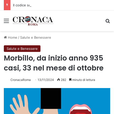
Il codice segreto dei neuroni: la memoria della nascita che costruisce il cervello
Menu
C
Home
/
Salute e Benessere
Salute e Benessere
Morbillo, da inizio anno 935
casi, 33 nel mese di ottobre
CronacaRoma
13/11/2024
282
minuto di lettura