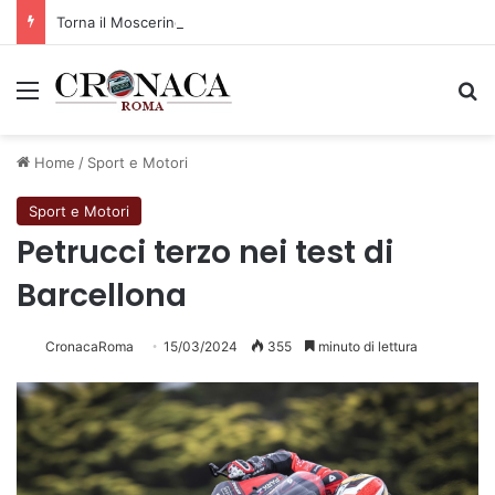
Torna il Moscerine Film Festival Summer Camp
Menu
C
Home
/
Sport e Motori
Sport e Motori
Petrucci terzo nei test di
Barcellona
CronacaRoma
15/03/2024
355
minuto di lettura