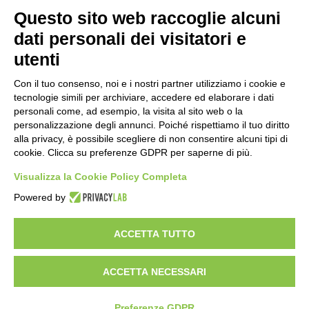
“Anomalie”, dal 30 agosto la XX
Questo sito web raccoglie alcuni
edizione
dati personali dei visitatori e
2 ore fa
utenti
Mondiali di Wakeboard 2026: azzurri a
valanga verso le semifinali
Con il tuo consenso, noi e i nostri partner utilizziamo i cookie e
tecnologie simili per archiviare, accedere ed elaborare i dati
19 ore fa
personali come, ad esempio, la visita al sito web o la
personalizzazione degli annunci. Poiché rispettiamo il tuo diritto
Stadio Olimpico, definito il piano
alla privacy, è possibile scegliere di non consentire alcuni tipi di
mobilità 2026-27
cookie. Clicca su preferenze GDPR per saperne di più.
23 ore fa
Visualizza la Cookie Policy Completa
Rapporto OsMed 2025 sull’uso dei
Powered by
farmaci in Italia
1 giorno fa
ACCETTA TUTTO
ACCETTA NECESSARI
Visibileweb - IT03270560802 - info@cronacamilano.it
Privacy Policy
Preferenze GDPR