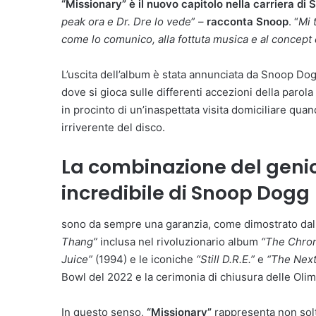
“Missionary” è il nuovo capitolo nella carriera di
peak ora e Dr. Dre lo vede
” –
racconta Snoop
. “
Mi 
come lo comunico, alla fottuta musica e al concept 
L’uscita dell’album è stata annunciata da Snoop Do
dove si gioca sulle differenti accezioni della parol
in procinto di un’inaspettata visita domiciliare quan
irriverente del disco.
La combinazione del genio 
incredibile di Snoop Dogg
sono da sempre una garanzia, come dimostrato dalle
Thang”
inclusa nel rivoluzionario album
“The Chron
Juice”
(1994) e le iconiche
“Still D.R.E.”
e
“The Next
Bowl del 2022 e la cerimonia di chiusura delle Olimp
In questo senso,
“Missionary”
rappresenta non solt