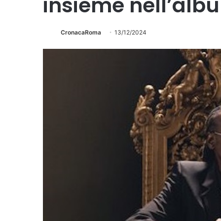
insieme nell’alb
CronacaRoma
13/12/2024