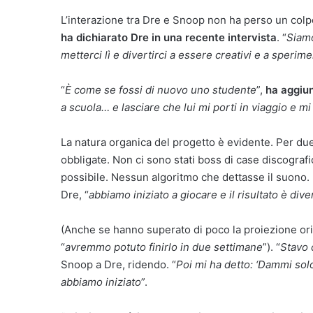
L’interazione tra Dre e Snoop non ha perso un colpo
ha dichiarato Dre in una recente intervista
. “
Siamo
metterci lì e divertirci a essere creativi e a sperim
“
È come se fossi di nuovo uno studente
”,
ha aggiu
a scuola… e lasciare che lui mi porti in viaggio e mi
La natura organica del progetto è evidente. Per du
obbligate. Non ci sono stati boss di case discografi
possibile. Nessun algoritmo che dettasse il suono.
Dre, “
abbiamo iniziato a giocare e il risultato è di
(Anche se hanno superato di poco la proiezione or
“
avremmo potuto finirlo in due settimane
”). “
Stavo 
Snoop a Dre, ridendo. “
Poi mi ha detto: ‘Dammi solo
abbiamo iniziato
”.