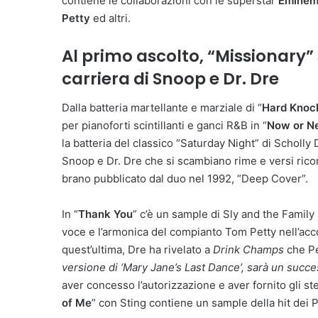
contiene le collaborazioni con le superstar
Eminem,
Petty
ed altri.
Al primo ascolto, “Missionary”
carriera di Snoop e Dr. Dre
Dalla batteria martellante e marziale di “
Hard Knoc
per pianoforti scintillanti e ganci R&B in “
Now or N
la batteria del classico “Saturday Night” di Scholly
Snoop e Dr. Dre che si scambiano rime e versi rico
brano pubblicato dal duo nel 1992, “Deep Cover”.
In “
Thank You
” c’è un sample di Sly and the Family
voce e l’armonica del compianto Tom Petty nell’acco
quest’ultima, Dre ha rivelato a
Drink Champs
che Pe
versione di ‘Mary Jane’s Last Dance’, sarà un succ
aver concesso l’autorizzazione e aver fornito gli ste
of Me
” con Sting contiene un sample della hit dei P