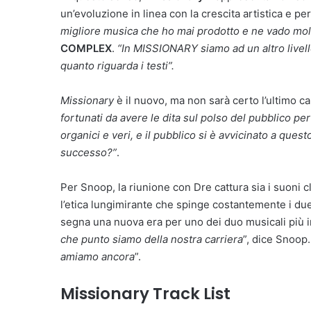
un’evoluzione in linea con la crescita artistica e p
migliore musica che ho mai prodotto e ne vado molt
COMPLEX
.
“In MISSIONARY siamo ad un altro livello
quanto riguarda i testi”.
Missionary
è il nuovo, ma non sarà certo l’ultimo ca
fortunati da avere le dita sul polso del pubblico pe
organici e veri, e il pubblico si è avvicinato a que
successo?”
.
Per Snoop, la riunione con Dre cattura sia i suoni c
l’etica lungimirante che spinge costantemente i due
segna una nuova era per uno dei duo musicali più imp
che punto siamo della nostra carriera
”, dice Snoop.
amiamo ancora
”.
Missionary Track List