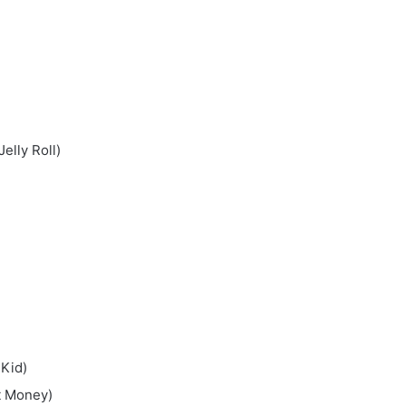
elly Roll)
 Kid)
at Money)