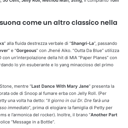
 50 Cent, Jelly Roll, Method Man, Sting
, il compianto
Tom
 suona come un altro classico nella
ks
” alla fluida destrezza verbale di “
Shangri-La
”, passando
ever
” e “
Gorgeous
” con Jhené Aiko. “Outta Da Blue” utilizza
 D con un’interpolazione della hit di MIA “Paper Planes” con
rdando lo yin esuberante e lo yang minaccioso del primo
 Stone, mentre “
Last Dance With Mary Jane
” presenta la
rata ode di Snoop al fumare erba con Jelly Roll. (Per
tty una volta ha detto: “
Il giorno in cui Dr. Dre farà una
esso immediato
”, prima di elogiare la famiglia di Petty per
ms e l’armonica del rocker). Inoltre, il brano “
Another Part
olice “Message in a Bottle”.