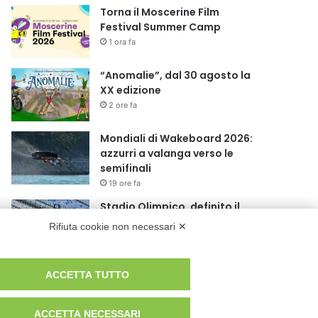
Torna il Moscerine Film
Festival Summer Camp
1 ora fa
“Anomalie”, dal 30 agosto la
XX edizione
2 ore fa
Mondiali di Wakeboard 2026:
azzurri a valanga verso le
semifinali
19 ore fa
Stadio Olimpico, definito il
piano mobilità 2026-27
Rifiuta cookie non necessari ✕
23 ore fa
Rapporto OsMed 2025
ACCETTA TUTTO
sull’uso dei farmaci in Italia
1 giorno fa
ACCETTA NECESSARI