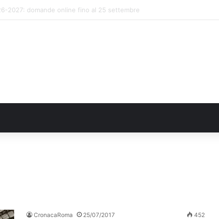
rine Film Festival Summer Camp
CronacaRoma
25/07/2017
452