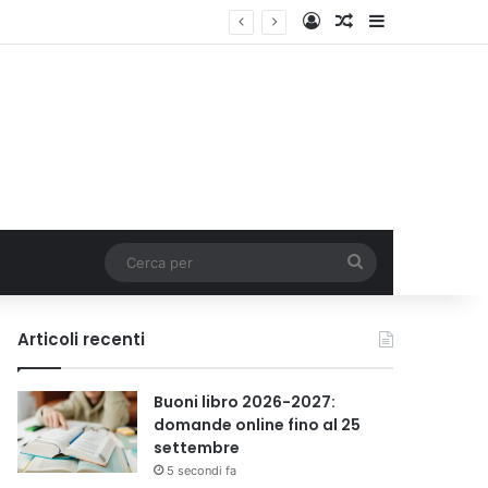
Accedi
Un articolo a c
Barra lateral
Cerca
per
Articoli recenti
Buoni libro 2026-2027:
domande online fino al 25
settembre
5 secondi fa