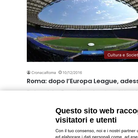
Cultura e Socie
CronacaRoma
10/12/2016
Roma: dopo l’Europa League, adess
Tra i prossimi e più temuti incontri, quello con il ManUn
Leggi tutto
Questo sito web raccog
visitatori e utenti
Con il tuo consenso, noi e i nostri partner 
ed elaborare i dati personali come, ad esem