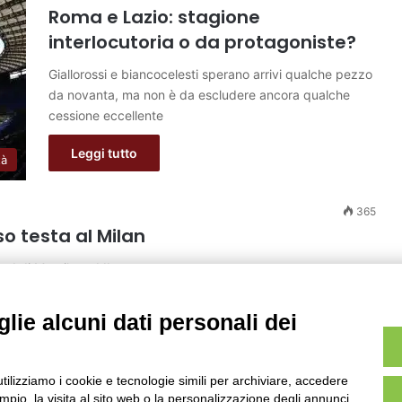
Roma e Lazio: stagione
interlocutoria o da protagoniste?
Giallorossi e biancocelesti sperano arrivi qualche pezzo
da novanta, ma non è da escludere ancora qualche
cessione eccellente
Leggi tutto
tà
365
o testa al Milan
ited di Mouriho ed Ibra
lie alcuni dati personali dei
utilizziamo i cookie e tecnologie simili per archiviare, accedere
pio, la visita al sito web o la personalizzazione degli annunci.