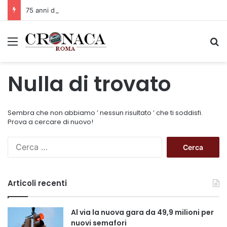
75 anni di INFN. La comunità, la storia, il futuro della ricerca in fisica fondamentale in Italia
Menu
C
Nulla di trovato
Sembra che non abbiamo ’ nessun risultato ’ che ti soddisfi.
Prova a cercare di nuovo!
R
i
c
e
Articoli recenti
r
c
a
Al via la nuova gara da 49,9 milioni per
p
nuovi semafori
e