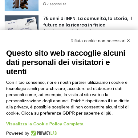
7 secondi fa
r
:
75 anni di INFN. La comunità, la storia, il
futuro della ricerca in fisica
fondamentale in Italia
4 minuti fa
Rifiuta cookie non necessari ✕
Mondiali di Wakeboard 2026: il primo
Questo sito web raccoglie alcuni
oro iridato è azzurro
dati personali dei visitatori e
19 ore fa
utenti
Buoni libro 2026-2027: domande online
fino al 25 settembre
Con il tuo consenso, noi e i nostri partner utilizziamo i cookie e
tecnologie simili per archiviare, accedere ed elaborare i dati
24 ore fa
personali come, ad esempio, la visita al sito web o la
personalizzazione degli annunci. Poiché rispettiamo il tuo diritto
Torna il Moscerine Film Festival Summer
alla privacy, è possibile scegliere di non consentire alcuni tipi di
Camp
cookie. Clicca su preferenze GDPR per saperne di più.
1 giorno fa
Visualizza la Cookie Policy Completa
“Anomalie”, dal 30 agosto la XX
Powered by
edizione