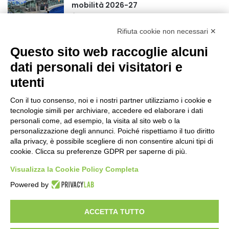
mobilità 2026-27
17 ore fa
Rifiuta cookie non necessari ✕
Rapporto OsMed 2025 sull’uso dei
Questo sito web raccoglie alcuni
farmaci in Italia
20 ore fa
dati personali dei visitatori e
utenti
Turismo, a Ferragosto previsti 662 mila
arrivi e 1,7 milioni di presenze
Con il tuo consenso, noi e i nostri partner utilizziamo i cookie e
22 ore fa
tecnologie simili per archiviare, accedere ed elaborare i dati
personali come, ad esempio, la visita al sito web o la
Un nuovo modello di IA stima il volume
personalizzazione degli annunci. Poiché rispettiamo il tuo diritto
dei ghiacciai del pianeta
alla privacy, è possibile scegliere di non consentire alcuni tipi di
cookie. Clicca su preferenze GDPR per saperne di più.
23 ore fa
Visualizza la Cookie Policy Completa
Sogin, il Parlamento amplia
Powered by
ulteriormente il perimetro delle attività
della Società di Stato
2 giorni fa
ACCETTA TUTTO