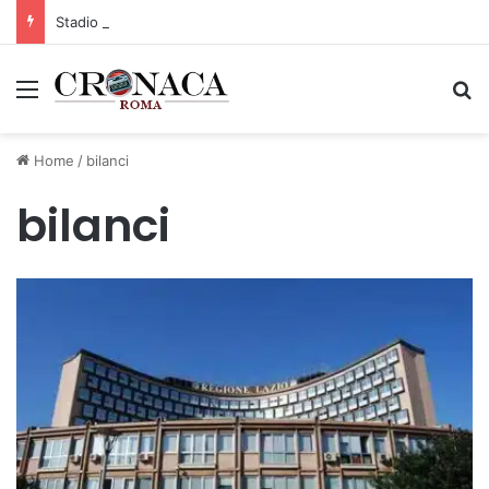
Stadio Olimpico, definito il piano mobilità 2026-27
Menu
C
Home
/
bilanci
bilanci