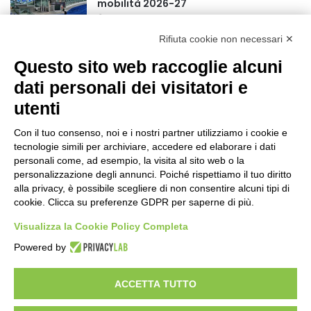
mobilità 2026-27
17 ore fa
Rifiuta cookie non necessari ✕
Rapporto OsMed 2025 sull’uso dei
Questo sito web raccoglie alcuni
farmaci in Italia
20 ore fa
dati personali dei visitatori e
utenti
Turismo, a Ferragosto previsti 662 mila
arrivi e 1,7 milioni di presenze
Con il tuo consenso, noi e i nostri partner utilizziamo i cookie e
22 ore fa
tecnologie simili per archiviare, accedere ed elaborare i dati
personali come, ad esempio, la visita al sito web o la
Un nuovo modello di IA stima il volume
personalizzazione degli annunci. Poiché rispettiamo il tuo diritto
dei ghiacciai del pianeta
alla privacy, è possibile scegliere di non consentire alcuni tipi di
cookie. Clicca su preferenze GDPR per saperne di più.
23 ore fa
Visualizza la Cookie Policy Completa
Sogin, il Parlamento amplia
Powered by
ulteriormente il perimetro delle attività
della Società di Stato
2 giorni fa
ACCETTA TUTTO