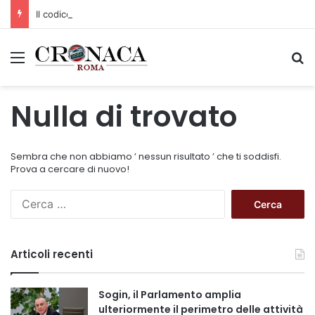
Il codice segreto dei neuroni: la memoria della nascita che costruisce il cervello
Menu
C
Nulla di trovato
Sembra che non abbiamo ’ nessun risultato ’ che ti soddisfi.
Prova a cercare di nuovo!
R
i
c
e
Articoli recenti
r
c
a
Sogin, il Parlamento amplia
p
ulteriormente il perimetro delle attività
e