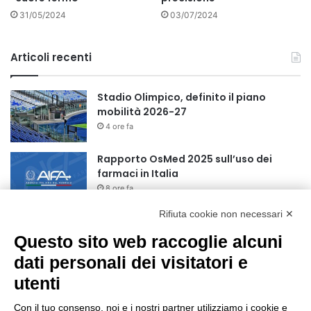
31/05/2024
03/07/2024
Articoli recenti
Stadio Olimpico, definito il piano
mobilità 2026-27
4 ore fa
Rapporto OsMed 2025 sull’uso dei
farmaci in Italia
8 ore fa
Rifiuta cookie non necessari ✕
Turismo, a Ferragosto previsti 662 mila
arrivi e 1,7 milioni di presenze
Questo sito web raccoglie alcuni
10 ore fa
dati personali dei visitatori e
utenti
Un nuovo modello di IA stima il volume
dei ghiacciai del pianeta
Con il tuo consenso, noi e i nostri partner utilizziamo i cookie e