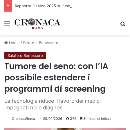
Rapporto OsMed 2025 sull’uso dei farmaci in Italia
Menu
C
Home
/
Salute e Benessere
Salute e Benessere
Tumore del seno: con l’IA
possibile estendere i
programmi di screening
La tecnologia riduce il lavoro dei medici
impegnati nelle diagnosi
CronacaRoma
20/01/2026
376
3 minuti di lettura