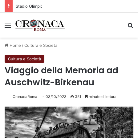
Stadio Olimpico, definito il piano mobilità 2026-27
Menu
C
Home
/
Cultura e Società
Cultura e Società
Viaggio della Memoria ad
Auschwitz-Birkenau
CronacaRoma
03/10/2023
351
minuto di lettura