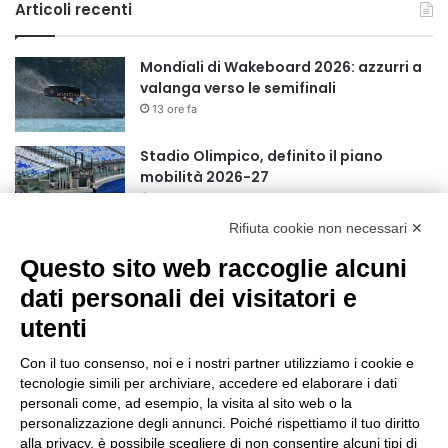
Articoli recenti
Mondiali di Wakeboard 2026: azzurri a
valanga verso le semifinali
13 ore fa
Stadio Olimpico, definito il piano
mobilità 2026-27
17 ore fa
Rifiuta cookie non necessari ✕
Rapporto OsMed 2025 sull’uso dei
Questo sito web raccoglie alcuni
farmaci in Italia
20 ore fa
dati personali dei visitatori e
utenti
Turismo, a Ferragosto previsti 662 mila
arrivi e 1,7 milioni di presenze
Con il tuo consenso, noi e i nostri partner utilizziamo i cookie e
22 ore fa
tecnologie simili per archiviare, accedere ed elaborare i dati
personali come, ad esempio, la visita al sito web o la
Un nuovo modello di IA stima il volume
personalizzazione degli annunci. Poiché rispettiamo il tuo diritto
dei ghiacciai del pianeta
alla privacy, è possibile scegliere di non consentire alcuni tipi di