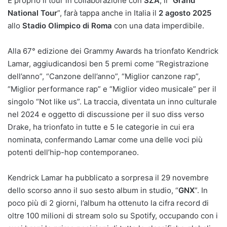
E proprio il tour in collaborazione con
SZA
, il “
Grand
National Tour
”, farà tappa anche in Italia il
2 agosto 2025
allo
Stadio Olimpico di Roma
con una data imperdibile.
Alla 67° edizione dei Grammy Awards ha trionfato Kendrick
Lamar, aggiudicandosi ben 5 premi come “Registrazione
dell’anno”, “Canzone dell’anno”, “Miglior canzone rap”,
“Miglior performance rap” e “Miglior video musicale” per il
singolo “Not like us”. La traccia, diventata un inno culturale
nel 2024 e oggetto di discussione per il suo diss verso
Drake, ha trionfato in tutte e 5 le categorie in cui era
nominata, confermando Lamar come una delle voci più
potenti dell’hip-hop contemporaneo.
Kendrick Lamar ha pubblicato a sorpresa il 29 novembre
dello scorso anno il suo sesto album in studio, “
GNX
”. In
poco più di 2 giorni, l’album ha ottenuto la cifra record di
oltre 100 milioni di stream solo su Spotify, occupando con i