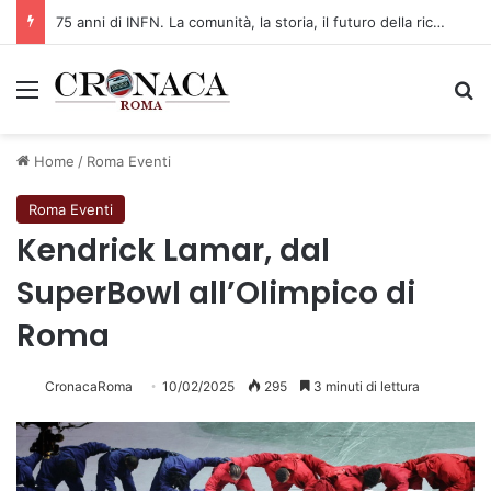
75 anni di INFN. La comunità, la storia, il futuro della ricerca in fisica fondamentale in Italia
Menu
C
Home
/
Roma Eventi
Roma Eventi
Kendrick Lamar, dal
SuperBowl all’Olimpico di
Roma
CronacaRoma
10/02/2025
295
3 minuti di lettura