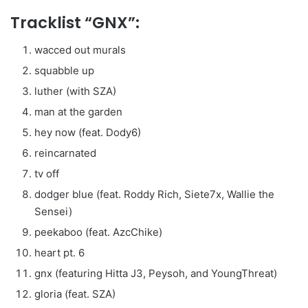
Tracklist “GNX”:
wacced out murals
squabble up
luther (with SZA)
man at the garden
hey now (feat. Dody6)
reincarnated
tv off
dodger blue (feat. Roddy Rich, Siete7x, Wallie the
Sensei)
peekaboo (feat. AzcChike)
heart pt. 6
gnx (featuring Hitta J3, Peysoh, and YoungThreat)
gloria (feat. SZA)