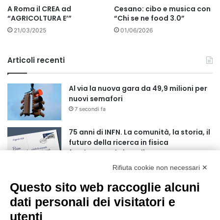
A Roma il CREA ad
Cesano: cibo e musica con
“AGRICOLTURA E’”
“Chi se ne food 3.0”
21/03/2025
01/06/2026
Articoli recenti
Al via la nuova gara da 49,9 milioni per
nuovi semafori
7 secondi fa
75 anni di INFN. La comunità, la storia, il
futuro della ricerca in fisica
fondamentale in Italia
4 minuti fa
Rifiuta cookie non necessari ✕
Mondiali di Wakeboard 2026: il primo
Questo sito web raccoglie alcuni
oro iridato è azzurro
dati personali dei visitatori e
19 ore fa
utenti