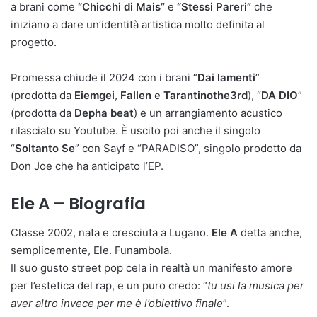
a brani come
“Chicchi di Mais”
e
“Stessi Pareri”
che
iniziano a dare un’identità artistica molto definita al
progetto.
Promessa chiude il 2024 con i brani “
Dai lamenti
”
(prodotta da
Eiemgei
,
Fallen
e
Tarantinothe3rd
), “
DA DIO
”
(prodotta da
Depha beat
) e un arrangiamento acustico
rilasciato su Youtube. È uscito poi anche il singolo
“
Soltanto Se
” con Sayf e “PARADISO”, singolo prodotto da
Don Joe che ha anticipato l’EP.
Ele A – Biografia
Classe 2002, nata e cresciuta a Lugano.
Ele A
detta anche,
semplicemente, Ele. Funambola.
Il suo gusto street pop cela in realtà un manifesto amore
per l’estetica del rap, e un puro credo: “
tu usi la musica per
aver altro invece per me è l’obiettivo finale
”.