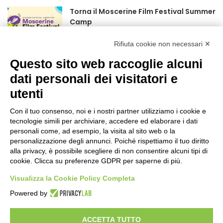
Torna il Moscerine Film Festival Summer
Camp
1 ora fa
Rifiuta cookie non necessari ✕
“Anomalie”, dal 30 agosto la XX
Questo sito web raccoglie alcuni
edizione
dati personali dei visitatori e
2 ore fa
utenti
Mondiali di Wakeboard 2026: azzurri a
valanga verso le semifinali
Con il tuo consenso, noi e i nostri partner utilizziamo i cookie e
tecnologie simili per archiviare, accedere ed elaborare i dati
19 ore fa
personali come, ad esempio, la visita al sito web o la
personalizzazione degli annunci. Poiché rispettiamo il tuo diritto
Stadio Olimpico, definito il piano
alla privacy, è possibile scegliere di non consentire alcuni tipi di
mobilità 2026-27
cookie. Clicca su preferenze GDPR per saperne di più.
23 ore fa
Visualizza la Cookie Policy Completa
Rapporto OsMed 2025 sull’uso dei
Powered by
farmaci in Italia
1 giorno fa
ACCETTA TUTTO