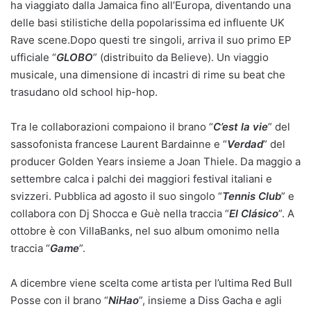
ha viaggiato dalla Jamaica fino all’Europa, diventando una
delle basi stilistiche della popolarissima ed influente UK
Rave scene.Dopo questi tre singoli, arriva il suo primo EP
ufficiale “
GLOBO
” (distribuito da Believe). Un viaggio
musicale, una dimensione di incastri di rime su beat che
trasudano old school hip-hop.
Tra le collaborazioni compaiono il brano “
C’est la vie
” del
sassofonista francese Laurent Bardainne e “
Verdad
” del
producer Golden Years insieme a Joan Thiele. Da maggio a
settembre calca i palchi dei maggiori festival italiani e
svizzeri. Pubblica ad agosto il suo singolo “
Tennis Club
” e
collabora con Dj Shocca e Guè nella traccia “
El Clásico
”. A
ottobre è con VillaBanks, nel suo album omonimo nella
traccia “
Game
”.
A dicembre viene scelta come artista per l’ultima Red Bull
Posse con il brano “
NiHao
”, insieme a Diss Gacha e agli