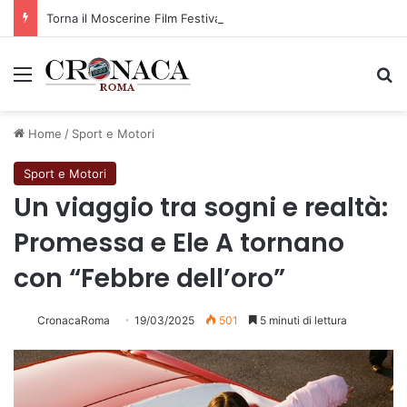
Torna il Moscerine Film Festival Summer Camp
Menu
C
Home
/
Sport e Motori
Sport e Motori
Un viaggio tra sogni e realtà:
Promessa e Ele A tornano
con “Febbre dell’oro”
CronacaRoma
19/03/2025
501
5 minuti di lettura