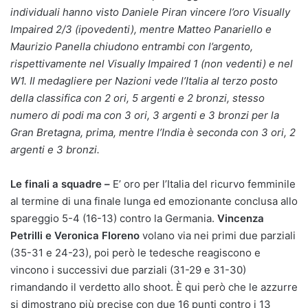
individuali hanno visto Daniele Piran vincere l’oro Visually
Impaired 2/3 (ipovedenti), mentre Matteo Panariello e
Maurizio Panella chiudono entrambi con l’argento,
rispettivamente nel Visually Impaired 1 (non vedenti) e nel
W1.
Il medagliere per Nazioni vede l’Italia al terzo posto
della classifica con 2 ori, 5 argenti e 2 bronzi, stesso
numero di podi ma con 3 ori, 3 argenti e 3 bronzi per la
Gran Bretagna, prima, mentre l’India è seconda con 3 ori, 2
argenti e 3 bronzi.
Le finali a squadre –
E’ oro per l’Italia del ricurvo femminile
al termine di una finale lunga ed emozionante conclusa allo
spareggio 5-4 (16-13) contro la Germania.
Vincenza
Petrilli e Veronica Floreno
volano via nei primi due parziali
(35-31 e 24-23), poi però le tedesche reagiscono e
vincono i successivi due parziali (31-29 e 31-30)
rimandando il verdetto allo shoot. È qui però che le azzurre
si dimostrano più precise con due 16 punti contro i 13