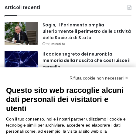
Articoli recenti
Sogin, il Parlamento amplia
ulteriormente il perimetro delle attività
della Società di Stato
28 minuti fa
Il codice segreto dei neuroni: la
memoria della nascita che costruisce il
cervello
2 ore fa
Rifiuta cookie non necessari ✕
Una guida alimentare per affrontare i
Questo sito web raccoglie alcuni
giorni più caldi: come idratarsi e cosa
portare in tavola a Ferragosto
dati personali dei visitatori e
5 ore fa
utenti
Inaugurato a Centocelle il primo rifugio
fito-bioclimatico della città
Con il tuo consenso, noi e i nostri partner utilizziamo i cookie e
tecnologie simili per archiviare, accedere ed elaborare i dati
11 ore fa
personali come, ad esempio, la visita al sito web o la