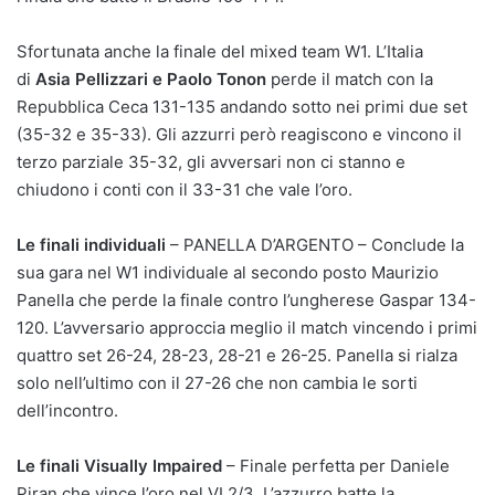
Sfortunata anche la finale del mixed team W1. L’Italia
di
Asia Pellizzari e Paolo Tonon
perde il match con la
Repubblica Ceca 131-135 andando sotto nei primi due set
(35-32 e 35-33). Gli azzurri però reagiscono e vincono il
terzo parziale 35-32, gli avversari non ci stanno e
chiudono i conti con il 33-31 che vale l’oro.
Le finali individuali
– PANELLA D’ARGENTO – Conclude la
sua gara nel W1 individuale al secondo posto Maurizio
Panella che perde la finale contro l’ungherese Gaspar 134-
120. L’avversario approccia meglio il match vincendo i primi
quattro set 26-24, 28-23, 28-21 e 26-25. Panella si rialza
solo nell’ultimo con il 27-26 che non cambia le sorti
dell’incontro.
Le finali Visually Impaired
– Finale perfetta per Daniele
Piran che vince l’oro nel VI 2/3. L’azzurro batte la