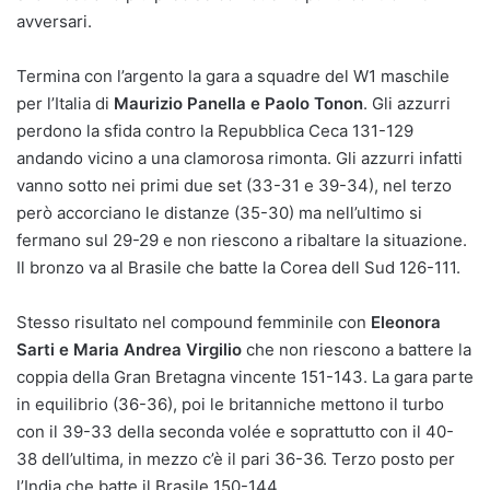
avversari.
Termina con l’argento la gara a squadre del W1 maschile
per l’Italia di
Maurizio Panella e Paolo Tonon
. Gli azzurri
perdono la sfida contro la Repubblica Ceca 131-129
andando vicino a una clamorosa rimonta. Gli azzurri infatti
vanno sotto nei primi due set (33-31 e 39-34), nel terzo
però accorciano le distanze (35-30) ma nell’ultimo si
fermano sul 29-29 e non riescono a ribaltare la situazione.
Il bronzo va al Brasile che batte la Corea dell Sud 126-111.
Stesso risultato nel compound femminile con
Eleonora
Sarti e Maria Andrea Virgilio
che non riescono a battere la
coppia della Gran Bretagna vincente 151-143. La gara parte
in equilibrio (36-36), poi le britanniche mettono il turbo
con il 39-33 della seconda volée e soprattutto con il 40-
38 dell’ultima, in mezzo c’è il pari 36-36. Terzo posto per
l’India che batte il Brasile 150-144.