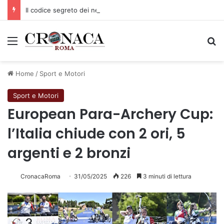
Il codice segreto dei neuroni: la memoria della nascita che costruisce il cervello
Menu
C
Home
/
Sport e Motori
Sport e Motori
European Para-Archery Cup:
l’Italia chiude con 2 ori, 5
argenti e 2 bronzi
CronacaRoma
31/05/2025
226
3 minuti di lettura