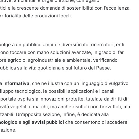
duttive, ambientali e organolettiche, coniugano
ici e la crescente domanda di sostenibilità con l’eccellenza
rritorialità delle produzioni locali.
volge a un pubblico ampio e diversificato: ricercatori, enti
ossono toccare con mano soluzioni avanzate, in grado di far
ore agricolo, agroindustriale e ambientale, verificando
ubblica sulla vita quotidiana e sul futuro del Paese.
a informativa
, che ne illustra con un linguaggio divulgativo
sviluppo tecnologico, le possibili applicazioni e i canali
ortale ospita sia innovazioni protette, tutelate da diritti di
ovità vegetali e marchi, ma anche risultati non brevettati, ma
zabili. Un’apposita sezione, infine, è dedicata alla
nologico
e agli
avvisi pubblici
che consentono di accedere
razione.