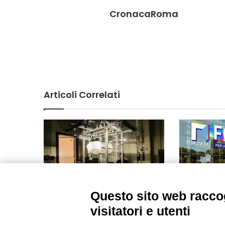
CronacaRoma
Articoli Correlati
Questo sito web raccog
ROSAIA: il manipolatore
Innovazione:
flessibile e intelligente per
progetti Ro
visitatori e utenti
eseguire in sicurezza le
Julia