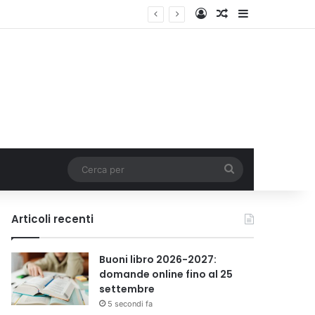
Accedi
Un articolo a c
Barra lateral
Cerca
per
Articoli recenti
Buoni libro 2026-2027:
domande online fino al 25
settembre
5 secondi fa