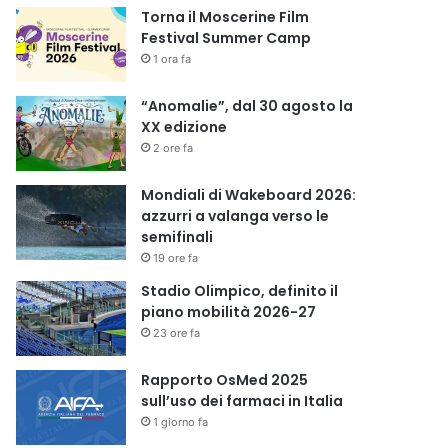
Torna il Moscerine Film
Festival Summer Camp
1 ora fa
“Anomalie”, dal 30 agosto la
XX edizione
2 ore fa
Mondiali di Wakeboard 2026:
azzurri a valanga verso le
semifinali
19 ore fa
Stadio Olimpico, definito il
piano mobilità 2026-27
23 ore fa
Rapporto OsMed 2025
sull’uso dei farmaci in Italia
1 giorno fa