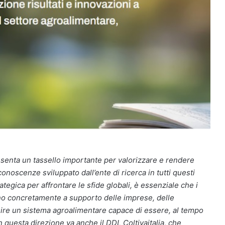
esenta un tassello importante per valorizzare e rendere
i conoscenze sviluppato dall’ente di ricerca in tutti questi
ategica per affrontare le sfide globali, è essenziale che i
vino concretamente a supporto delle imprese, delle
truire un sistema agroalimentare capace di essere, al tempo
n questa direzione va anche il DDL Coltivaitalia, che