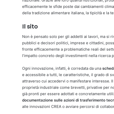
nazionale. Grazie alle loro qualità nutrizionali, pro
efficacemente le sfide poste dai cambiamenti climat
della tradizione alimentare italiana, la tipicità e la te
Il sito
Non è pensato solo per gli addetti ai lavori, ma si ri
pubblici e decisori politici, imprese e cittadini, p
fronte efficacemente a problematiche reali del sett
l’impatto concreto degli investimenti nella ricerca p
Ogni innovazione, infatti, è corredata da una
sched
e accessibile a tutti, le caratteristiche, il grado di 
attraverso cui accedervi o manifestare interesse. Il p
proprietà industriale come brevetti, privative per n
già pronti per essere adottati e concretamente utiliz
documentazione sulle azioni di trasferimento tec
alle innovazioni CREA o avviare percorsi di collabo