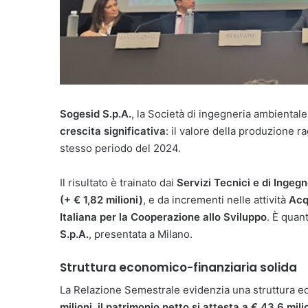
Sogesid S.p.A.
, la Società di ingegneria ambientale
crescita significativa
: il valore della produzione 
stesso periodo del 2024.
Il risultato è trainato dai
Servizi Tecnici e di Ingegn
(+ € 1,82 milioni)
, e da incrementi nelle attività
Acq
Italiana per la Cooperazione allo Sviluppo
. È quan
S.p.A.
, presentata a Milano.
Struttura economico-finanziaria solida
La Relazione Semestrale evidenzia una struttura ec
milioni, il patrimonio netto si attesta a € 43,6 mili