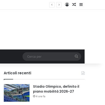
Accedi
Un articolo a c
Barra lateral
Cerca
per
Articoli recenti
Stadio Olimpico, definito il
piano mobilità 2026-27
4 ore fa