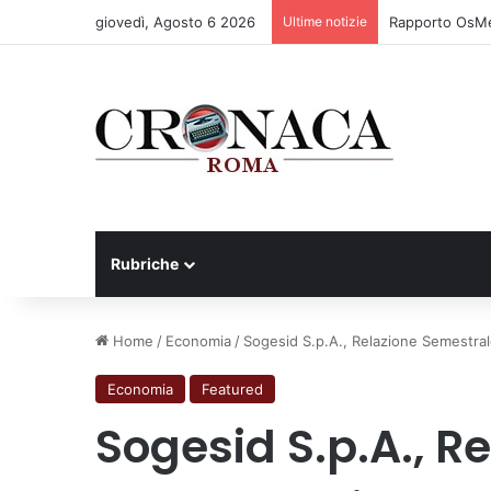
giovedì, Agosto 6 2026
Ultime notizie
Rapporto OsMed 
Rubriche
Home
/
Economia
/
Sogesid S.p.A., Relazione Semestrale
Economia
Featured
Sogesid S.p.A., R