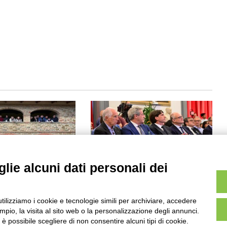
lie alcuni dati personali dei
che fa crescere i
Grandi eventi sportivi a Roma,
EA e ANARSIA per il
impatto economico da 7,5
S
miliardi
utilizziamo i cookie e tecnologie simili per archiviare, accedere
pio, la visita al sito web o la personalizzazione degli annunci.
03/07/2026
, è possibile scegliere di non consentire alcuni tipi di cookie.