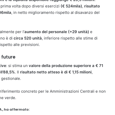
 prima volta dopo diversi esercizi
(€ 524mila)
,
risultato
06mila
, in netto miglioramento rispetto al disavanzo del
palmente per l’
aumento del personale (+29 unità)
e
nno è di
circa 520 unità
, inferiore rispetto alle stime di
spetto alle previsioni.
 future
tive
: si stima un
valore della produzione
superiore a € 71
ell’88,5%
. Il
risultato netto atteso è di € 1,15 milioni
,
 gestionale.
 riferimento concreto per le Amministrazioni Centrali e non
one verde.
A., ha affermato: