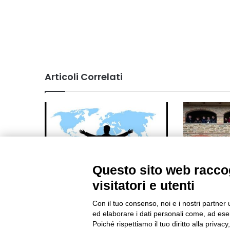
Articoli Correlati
Questo sito web raccog
Online il sito del Forum Mondiale
Innovazione 
visitatori e utenti
OCSE sul Benessere
territori: CR
sistema AKI
Con il tuo consenso, noi e i nostri partner 
22/04/2024
ed elaborare i dati personali come, ad esem
06/03/2026
Poiché rispettiamo il tuo diritto alla privacy