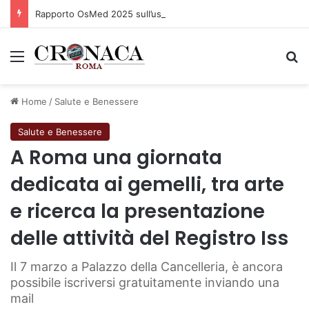
Rapporto OsMed 2025 sull’uso dei farmaci in Italia
Menu
C
Home
/
Salute e Benessere
Salute e Benessere
A Roma una giornata
dedicata ai gemelli, tra arte
e ricerca la presentazione
delle attività del Registro Iss
Il 7 marzo a Palazzo della Cancelleria, è ancora
possibile iscriversi gratuitamente inviando una
mail