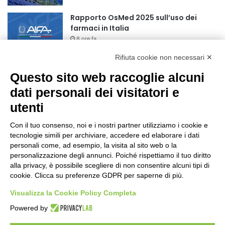
Rapporto OsMed 2025 sull’uso dei
farmaci in Italia
8 ore fa
Rifiuta cookie non necessari ✕
Turismo, a Ferragosto previsti 662 mila
arrivi e 1,7 milioni di presenze
Questo sito web raccoglie alcuni
10 ore fa
dati personali dei visitatori e
utenti
Un nuovo modello di IA stima il volume
dei ghiacciai del pianeta
Con il tuo consenso, noi e i nostri partner utilizziamo i cookie e
10 ore fa
tecnologie simili per archiviare, accedere ed elaborare i dati
personali come, ad esempio, la visita al sito web o la
Sogin, il Parlamento amplia
personalizzazione degli annunci. Poiché rispettiamo il tuo diritto
ulteriormente il perimetro delle attività
alla privacy, è possibile scegliere di non consentire alcuni tipi di
della Società di Stato
cookie. Clicca su preferenze GDPR per saperne di più.
1 giorno fa
Visualizza la Cookie Policy Completa
Il codice segreto dei neuroni: la
Powered by
memoria della nascita che costruisce il
cervello