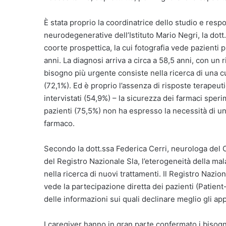
È stata proprio la coordinatrice dello studio e respo
neurodegenerative dell’Istituto Mario Negri, la dott.s
coorte prospettica, la cui fotografia vede pazienti
anni. La diagnosi arriva a circa a 58,5 anni, con un r
bisogno più urgente consiste nella ricerca di una cu
(72,1%). Ed è proprio l’assenza di risposte terapeu
intervistati (54,9%) – la sicurezza dei farmaci sper
pazienti (75,5%) non ha espresso la necessità di un
farmaco.
Secondo la dott.ssa Federica Cerri, neurologa del 
del Registro Nazionale Sla, l’eterogeneità della mala
nella ricerca di nuovi trattamenti. Il Registro Nazio
vede la partecipazione diretta dei pazienti (Patien
delle informazioni sui quali declinare meglio gli appr
I caregiver hanno in gran parte confermato i bisogn