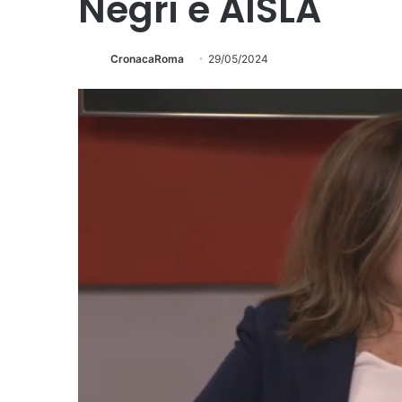
Negri e AISLA
CronacaRoma
29/05/2024