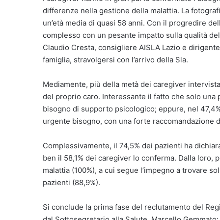
differenze nella gestione della malattia. La fotog
un’età media di quasi 58 anni. Con il progredire del
complesso con un pesante impatto sulla qualità della
Claudio Cresta, consigliere AISLA Lazio e dirigente 
famiglia, stravolgersi con l’arrivo della Sla.
Mediamente, più della metà dei caregiver intervista
del proprio caro. Interessante il fatto che solo una
bisogno di supporto psicologico; eppure, nel 47,4%,
urgente bisogno, con una forte raccomandazione di
Complessivamente, il 74,5% dei pazienti ha dichiar
ben il 58,1% dei caregiver lo conferma. Dalla loro, per
malattia (100%), a cui segue l’impegno a trovare sol
pazienti (88,9%).
Si conclude la prima fase del reclutamento del Reg
dal Sottosegretario alla Salute, Marcello Gemmato