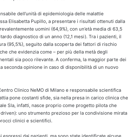
nsabile dell’unità di epidemiologia delle malattie
sa Elisabetta Pupillo, a presentare i risultati ottenuti dalla
 prevalentemente uomini (64,9%), con un’età media di 63,5
itardo diagnostico di un anno (12,1 mesi). Tra i pazienti, il
ra (95,5%), seguito dalla scoperta dei fattori di rischio
tiche che evidenzia come – per più della metà degli
imentali sia poco rilevante. A conferma, la maggior parte dei
a seconda opinione in caso di disponibilità di un nuovo
Centro Clinico NeMO di Milano e responsabile scientifica
ttia pone costanti sfide, sia nella presa in carico clinica che
nale Sla, infatti, nasce proprio come progetto pilota che
t-driven): uno strumento prezioso per la condivisione mirata
occi clinici e scientifici.
i espressi dai pazienti, ma sono state identificate alcune