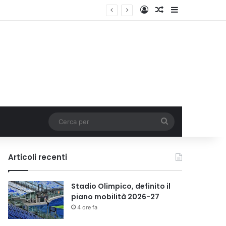
Accedi
Un articolo a c
Barra lateral
Cerca
per
Articoli recenti
Stadio Olimpico, definito il
piano mobilità 2026-27
4 ore fa