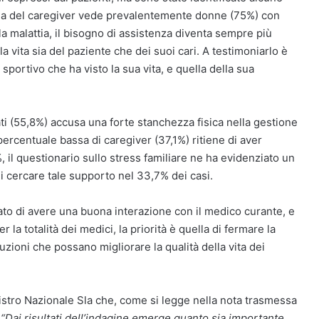
rafia del caregiver vede prevalentemente donne (75%) con
la malattia, il bisogno di assistenza diventa sempre più
 vita sia del paziente che dei suoi cari. A testimoniarlo è
sportivo che ha visto la sua vita, e quella della sua
ti (55,8%) accusa una forte stanchezza fisica nella gestione
 percentuale bassa di caregiver (37,1%) ritiene di aver
 il questionario sullo stress familiare ne ha evidenziato un
 cercare tale supporto nel 33,7% dei casi.
ato di avere una buona interazione con il medico curante, e
 la totalità dei medici, la priorità è quella di fermare la
uzioni che possano migliorare la qualità della vita dei
istro Nazionale Sla che, come si legge nella nota trasmessa
:
“Dai risultati dell’indagine emerge quanto sia importante