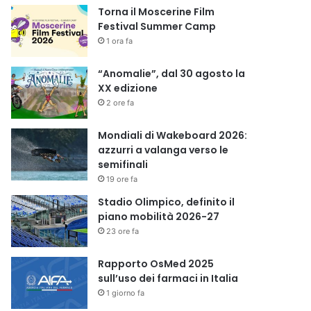
Torna il Moscerine Film
Festival Summer Camp
1 ora fa
“Anomalie”, dal 30 agosto la
XX edizione
2 ore fa
Mondiali di Wakeboard 2026:
azzurri a valanga verso le
semifinali
19 ore fa
Stadio Olimpico, definito il
piano mobilità 2026-27
23 ore fa
Rapporto OsMed 2025
sull’uso dei farmaci in Italia
1 giorno fa