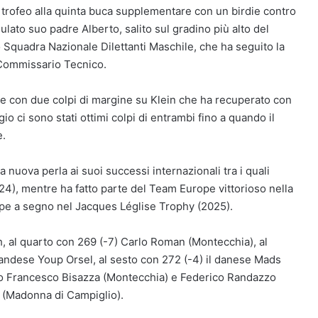
il trofeo alla quinta buca supplementare con un birdie contro
ulato suo padre Alberto, salito sul gradino più alto del
Squadra Nazionale Dilettanti Maschile, che ha seguito la
 Commissario Tecnico.
ione con due colpi di margine su Klein che ha recuperato con
gio ci sono stati ottimi colpi di entrambi fino a quando il
e.
nuova perla ai suoi successi internazionali tra i quali
024), mentre ha fatto parte del Team Europe vittorioso nella
pe a segno nel Jacques Léglise Trophy (2025).
h, al quarto con 269 (-7) Carlo Roman (Montecchia), al
o olandese Youp Orsel, al sesto con 272 (-4) il danese Mads
 Lapo Francesco Bisazza (Montecchia) e Federico Randazzo
ss (Madonna di Campiglio).