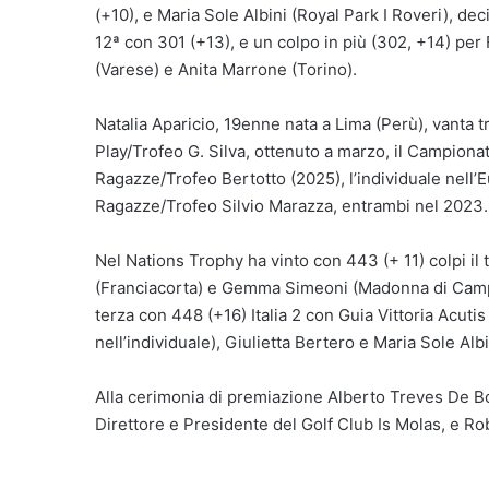
(+10), e Maria Sole Albini (Royal Park I Roveri), de
12ª con 301 (+13), e un colpo in più (302, +14) pe
(Varese) e Anita Marrone (Torino).
Natalia Aparicio, 19enne nata a Lima (Perù), vanta t
Play/Trofeo G. Silva, ottenuto a marzo, il Campionat
Ragazze/Trofeo Bertotto (2025), l’individuale nel
Ragazze/Trofeo Silvio Marazza, entrambi nel 2023.
Nel Nations Trophy ha vinto con 443 (+ 11) colpi il t
(Franciacorta) e Gemma Simeoni (Madonna di Campig
terza con 448 (+16) Italia 2 con Guia Vittoria Acutis
nell’individuale), Giulietta Bertero e Maria Sole Albi
Alla cerimonia di premiazione Alberto Treves De Bon
Direttore e Presidente del Golf Club Is Molas, e Ro