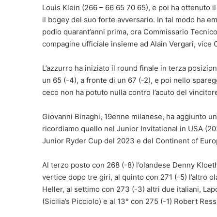
Louis Klein (266 – 66 65 70 65), e poi ha ottenuto 
il bogey del suo forte avversario. In tal modo ha em
podio quarant’anni prima, ora Commissario Tecnico 
compagine ufficiale insieme ad Alain Vergari, vice
L’azzurro ha iniziato il round finale in terza posiz
un 65 (-4), a fronte di un 67 (-2), e poi nello spareg
ceco non ha potuto nulla contro l’acuto del vincitor
Giovanni Binaghi, 19enne milanese, ha aggiunto una 
ricordiamo quello nel Junior Invitational in USA (2
Junior Ryder Cup del 2023 e del Continent of Euro
Al terzo posto con 268 (-8) l’olandese Denny Kloet
vertice dopo tre giri, al quinto con 271 (-5) l’altr
Heller, al settimo con 273 (-3) altri due italiani,
(Sicilia’s Picciolo) e al 13° con 275 (-1) Robert Re