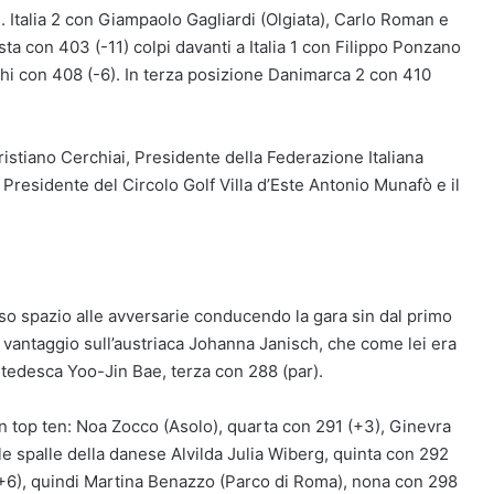
. Italia 2 con Giampaolo Gagliardi (Olgiata), Carlo Roman e
a con 403 (-11) colpi davanti a Italia 1 con Filippo Ponzano
ghi con 408 (-6). In terza posizione Danimarca 2 con 410
istiano Cerchiai, Presidente della Federazione Italiana
l Presidente del Circolo Golf Villa d’Este Antonio Munafò e il
so spazio alle avversarie conducendo la gara sin dal primo
i vantaggio sull’austriaca Johanna Janisch, che come lei era
a tedesca Yoo-Jin Bae, terza con 288 (par).
e in top ten: Noa Zocco (Asolo), quarta con 291 (+3), Ginevra
e spalle della danese Alvilda Julia Wiberg, quinta con 292
(+6), quindi Martina Benazzo (Parco di Roma), nona con 298