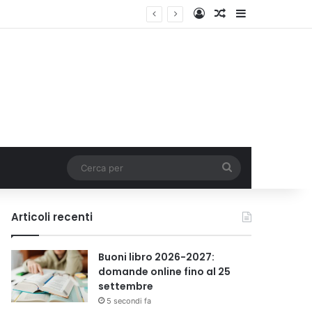
Accedi
Un articolo a c
Barra lateral
Cerca
per
Articoli recenti
Buoni libro 2026-2027:
domande online fino al 25
settembre
5 secondi fa