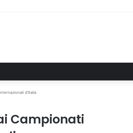
rine Film Festival Summer Camp
ternazionali d’Italia
ai Campionati