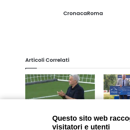
CronacaRoma
Articoli Correlati
Questo sito web raccog
La cura Sarri porta frutti alla
Da Vecchi F
Lazio, Mourinho ha ragione a
Parma Alps 
visitatori e utenti