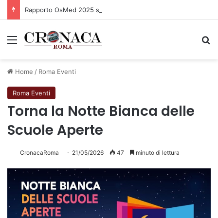
Rapporto OsMed 2025 sull’uso dei farmaci in Italia
Menu
C
Home
/
Roma Eventi
Roma Eventi
Torna la Notte Bianca delle
Scuole Aperte
CronacaRoma
21/05/2026
47
minuto di lettura