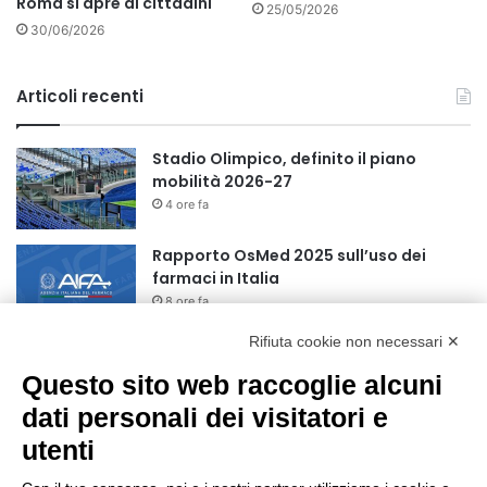
Roma si apre ai cittadini
25/05/2026
30/06/2026
Articoli recenti
Stadio Olimpico, definito il piano
mobilità 2026-27
4 ore fa
Rapporto OsMed 2025 sull’uso dei
farmaci in Italia
8 ore fa
Rifiuta cookie non necessari ✕
Turismo, a Ferragosto previsti 662 mila
arrivi e 1,7 milioni di presenze
Questo sito web raccoglie alcuni
10 ore fa
dati personali dei visitatori e
utenti
Un nuovo modello di IA stima il volume
dei ghiacciai del pianeta