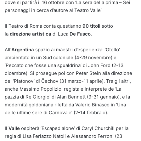
dove si partirà il 16 ottobre con ‘La sera della prima – Sei
personaggi in cerca d’autore al Teatro Valle’.
Il Teatro di Roma conta quest’anno
90 titoli
sotto
la
direzione artistica
di Luca
De Fusco
.
All’
Argentina
spazio ai maestri d’esperienza: ‘Otello’
ambientato in un Sud coloniale (4-29 novembre) e
‘Peccato che fosse una sgualdrina’ di John Ford (2-13
dicembre). Si prosegue poi con Peter Stein alla direzione
del ‘Platonov’ di Čechov (31 marzo-11 aprile). Tra gli altri,
anche Massimo Popolizio, regista e interprete de ‘La
pazzia di Re Giorgio’ di Alan Bennett (9-31 gennaio), e la
modernità goldoniana riletta da Valerio Binasco in ‘Una
delle ultime sere di Carnovale’ (2-14 febbraio).
Il
Valle
ospiterà ‘Escaped alone’ di Caryl Churchill per la
regia di Lisa Ferlazzo Natoli e Alessandro Ferroni (23