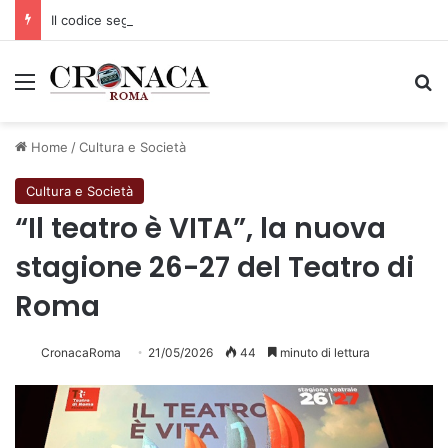
Il codice segreto dei neuroni: la memoria della nascita che costruisce il cervello
Menu
C
Home
/
Cultura e Società
Cultura e Società
“Il teatro è VITA”, la nuova
stagione 26-27 del Teatro di
Roma
CronacaRoma
21/05/2026
44
minuto di lettura