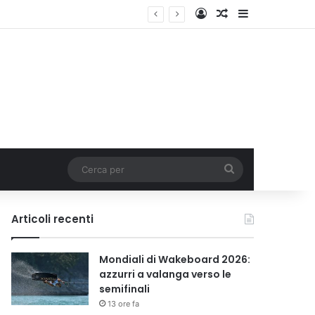
Accedi
Un articolo a c
Barra lateral
Cerca
per
Articoli recenti
Mondiali di Wakeboard 2026:
azzurri a valanga verso le
semifinali
13 ore fa