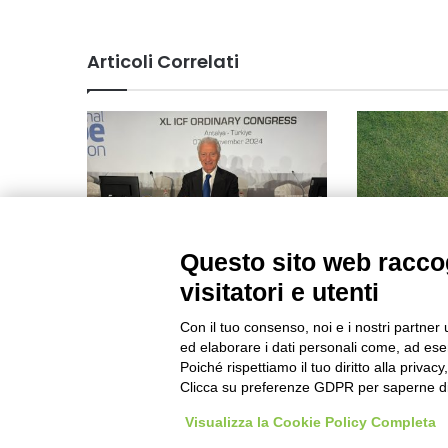
Articoli Correlati
Questo sito web raccog
Luciano Buonfiglio eletto
Tre azzurri 
vicepresidente
Championshi
visitatori e utenti
dell’International Canoe
10/11/2024
Federation (ICF)
Con il tuo consenso, noi e i nostri partner 
ed elaborare i dati personali come, ad esem
08/11/2024
Poiché rispettiamo il tuo diritto alla privacy
Clicca su preferenze GDPR per saperne di
Visualizza la Cookie Policy Completa
Visibileweb - IT03270560802 - info@cronacamilano.it