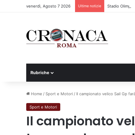
venerdì, Agosto 7 2026
Ultime notizie
Stadio Olimpico
Rubriche
Home
/
Sport e Motori
/
Il campionato velico Sail Gp fa
Sport e Motori
Il campionato vel