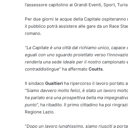
l’assessore capitolino ai Grandi Eventi, Sport, Tur
Per due giorni le acque della Capitale ospiteranno r
il pubblico potrà assistere alle gare da un Race Stadi
romano.
“La Capitale è una città dal richiamo unico, capace
eguali con uno sguardo proiettato verso l’innovazio
renderla una sede ideale per il nostro campionato e 
contraddistingue
” ha affermato
Coutts
.
Il sindaco
Gualtieri
ha ripercorso il lavoro portato a
“S
iamo davvero molto felici, è stato un lavoro mol
ha parlato era una prospettiva bella ma impegnativa
punto
“, ha ribadito. Il primo cittadino ha poi ringra
Regione Lazio.
“
Dopo un lavoro lunghissimo, siamo riusciti a portar