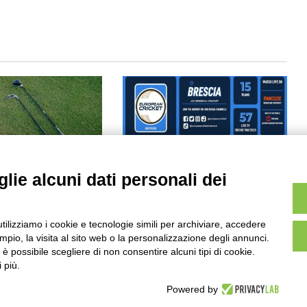
lie alcuni dati personali dei
al DP Tour
A Brescia si gioca la European
p dopo cinque anni
Cricket Series
26/04/2024
utilizziamo i cookie e tecnologie simili per archiviare, accedere
pio, la visita al sito web o la personalizzazione degli annunci.
, è possibile scegliere di non consentire alcuni tipi di cookie.
 più.
Powered by