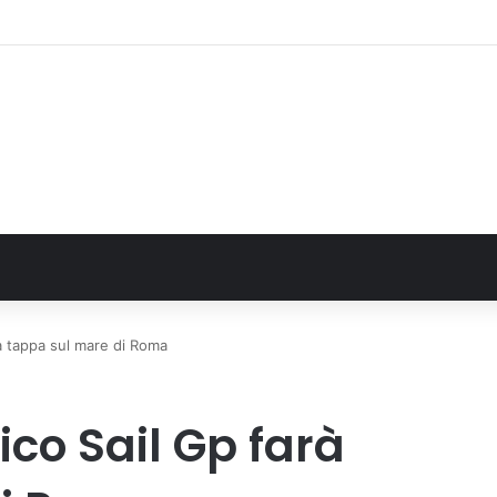
, definito il piano mobilità 2026-27
rà tappa sul mare di Roma
ico Sail Gp farà