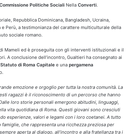
 Commissione Politiche Sociali
Nella
Converti
.
toriale, Repubblica Dominicana, Bangladesh, Ucraina,
 e Perù, a testimonianza del carattere multiculturale della
ssuto sociale romano.
i Mameli ed è proseguita con gli interventi istituzionali e il
ri. A conclusione dell’incontro, Gualtieri ha consegnato ai
o
Statuto di Roma Capitale
e una
pergamena
o.
rande emozione e orgoglio per tutta la nostra comunità. La
esti ragazzi è il riconoscimento di un percorso che hanno
Dalle loro storie personali emergono abitudini, linguaggi,
lla vita quotidiana di Roma. Questi giovani sono cresciuti
ndo esperienze, valori e legami con i loro coetanei. A tutto
ro famiglie, che rappresenta una ricchezza preziosa per
empre aperta al dialogo, all’incontro e alla fratellanza tra i