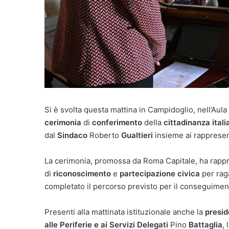
Si è svolta questa mattina in Campidoglio, nell’Aula
cerimonia
di
conferimento
della
cittadinanza itali
dal
Sindaco
Roberto
Gualtieri
insieme ai rappresent
La cerimonia, promossa da Roma Capitale, ha rap
di
riconoscimento
e
partecipazione civica
per rag
completato il percorso previsto per il conseguimento
Presenti alla mattinata istituzionale anche la
presid
alle Periferie e ai Servizi Delegati
Pino
Battaglia
, 