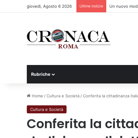
giovedì, Agosto 6 2026
Ultime notizie
Un nuovo modell
Rubriche
Home
/
Cultura e Società
/
Conferita la cittadinanza ital
Cultura e Società
Conferita la citt