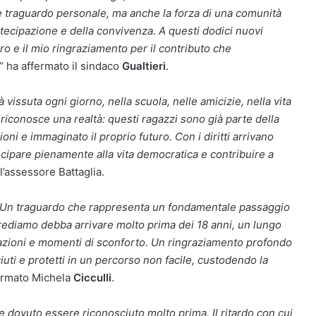
e traguardo personale, ma anche la forza di una comunità
artecipazione e della convivenza. A questi dodici nuovi
turo e il mio ringraziamento per il contributo che
” ha affermato il sindaco
Gualtieri
.
issuta ogni giorno, nella scuola, nelle amicizie, nella vita
a riconosce una realtà: questi ragazzi sono già parte della
oni e immaginato il proprio futuro. Con i diritti arrivano
tecipare pienamente alla vita democratica e contribuire a
 l’assessore Battaglia.
. Un traguardo che rappresenta un fondamentale passaggio
 crediamo debba arrivare molto prima dei 18 anni, un lungo
ivazioni e momenti di sconforto. Un ringraziamento profondo
ciuti e protetti in un percorso non facile, custodendo la
fermato Michela
Cicculli
.
 dovuto essere riconosciuto molto prima. Il ritardo con cui