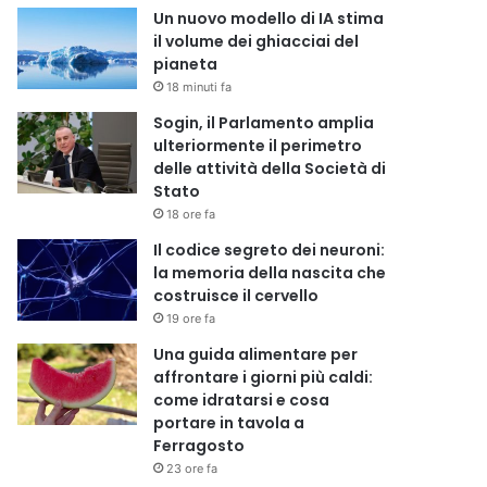
Un nuovo modello di IA stima
il volume dei ghiacciai del
pianeta
18 minuti fa
Sogin, il Parlamento amplia
ulteriormente il perimetro
delle attività della Società di
Stato
18 ore fa
Il codice segreto dei neuroni:
la memoria della nascita che
costruisce il cervello
19 ore fa
Una guida alimentare per
affrontare i giorni più caldi:
come idratarsi e cosa
portare in tavola a
Ferragosto
23 ore fa