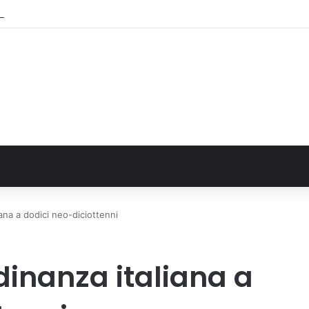
o di IA stima il volume dei ghiacciai del pianeta
iana a dodici neo-diciottenni
adinanza italiana a