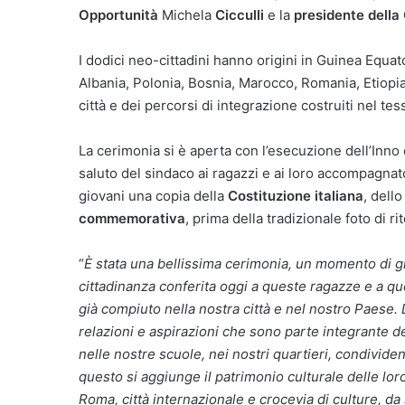
Opportunità
Michela
Cicculli
e la
presidente della
I dodici neo-cittadini hanno origini in Guinea Equa
Albania, Polonia, Bosnia, Marocco, Romania, Etiopia
città e dei percorsi di integrazione costruiti nel te
La cerimonia si è aperta con l’esecuzione dell’Inno d
saluto del sindaco ai ragazzi e ai loro accompagnato
giovani una copia della
Costituzione italiana
, dell
commemorativa
, prima della tradizionale foto di rit
“
È stata una bellissima cerimonia, un momento di g
cittadinanza conferita oggi a queste ragazze e a qu
già compiuto nella nostra città e nel nostro Paese. 
relazioni e aspirazioni che sono parte integrante de
nelle nostre scuole, nei nostri quartieri, condivide
questo si aggiunge il patrimonio culturale delle lo
Roma, città internazionale e crocevia di culture, da s