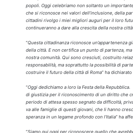
popoli. Oggi celebriamo non soltanto un important
che si riconosce nei valori dell’inclusione, della p
cittadini rivolgo i miei migliori auguri per il loro fu
continueranno a dare alla crescita della nostra città
“
Questa cittadinanza riconosce un’appartenenza già v
della città. E non certifica un punto di partenza, m
nostra comunità. Qui sono cresciuti, costruito relazi
responsabilità, ma soprattutto la possibilità di par
costruire il futuro della città di Roma
” ha dichiarato
“
Oggi dedichiamo a loro la Festa della Repubblica
di giustizia per il riconoscimento di un diritto che
periodo di attesa spesso segnato da difficoltà, pr
va alle famiglie di questi giovani, che li hanno cres
speranza in un legame profondo con l’Italia
” ha af
“
Siamo qui oggi per riconoscere quello che avrebbe