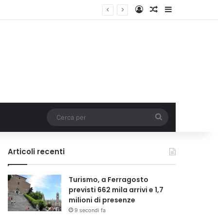
Accedi
Un articolo a c
Barra lateral
Cerca
per
Articoli recenti
Turismo, a Ferragosto
previsti 662 mila arrivi e 1,7
milioni di presenze
9 secondi fa