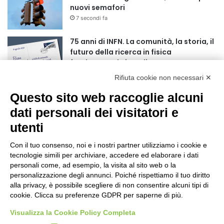
nuovi semafori
7 secondi fa
75 anni di INFN. La comunità, la storia, il
futuro della ricerca in fisica
fondamentale in Italia
4 minuti fa
Rifiuta cookie non necessari ✕
Mondiali di Wakeboard 2026: il primo
Questo sito web raccoglie alcuni
oro iridato è azzurro
dati personali dei visitatori e
19 ore fa
utenti
Buoni libro 2026-2027: domande online
fino al 25 settembre
Con il tuo consenso, noi e i nostri partner utilizziamo i cookie e
tecnologie simili per archiviare, accedere ed elaborare i dati
24 ore fa
personali come, ad esempio, la visita al sito web o la
personalizzazione degli annunci. Poiché rispettiamo il tuo diritto
Torna il Moscerine Film Festival Summer
alla privacy, è possibile scegliere di non consentire alcuni tipi di
Camp
cookie. Clicca su preferenze GDPR per saperne di più.
1 giorno fa
Visualizza la Cookie Policy Completa
“Anomalie”, dal 30 agosto la XX