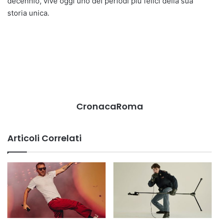
decennio, vive oggi uno dei periodi più felici della sua
storia unica.
CronacaRoma
Articoli Correlati