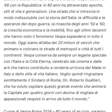
’46 con la Repubblica: in 80 anni ha attraversato epoche,
stili di vita e generazioni. Una strada che si intreccia in
modo indissolubile con la storia dell’Italia: le difficoltà e le
speranze del dopo guerra, la rinascita degli anni ‘50 e ‘60,
la crescita economica e la mobilità, fino agli ultimi decenni
che hanno visto il fenomeno Vespa espandersi in tutto il
mondo. Oggi siamo all’alba dei 20 milioni di veicoli che
animano e colorano le strade di metropoli e città di tutti i
continenti. Vespa conserva da sempre un legame speciale
con l’Italia e la Città Eterna, celebrato dal cinema e dalle
arti che hanno contribuito a renderla un’icona del Made in
Italy e dello stile di vita italiano.
Voglio quindi ringraziare
sentitamente il Sindaco di Roma, On. Roberto Gualtieri,
che ha voluto ospitare questo grande evento che animerà
la Capitale per quattro giorni con decine di migliaia di
appassionati vespisti in arrivo da tutto il mondo.”
Cuore di Vespa Roma 2026 – 80 years of an icon, saranno