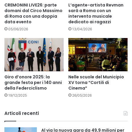
CREMONINI LIVE26: parte
L’agente-artista Revman
domani dal Circo Massimo
sarà a Roma con un
di Roma con una doppia
intervento musicale
data evento
dedicato ai ragazzi
05/06/2026
13/04/2026
Giro d’onore 2025: la
Nelle scuole del Municipio
grande festa per i 140 anni
XV torna “Cortili di
della Federciclismo
Cinema”
19/12/2025
26/05/2026
Articoli recenti
Al via la nuova gara da 49,9 milioni per