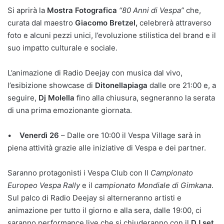
Si aprirà la
Mostra Fotografica
“80 Anni di Vespa”
che,
curata dal maestro
Giacomo Bretzel,
celebrerà attraverso
foto e alcuni pezzi unici, l’evoluzione stilistica del brand e il
suo impatto culturale e sociale.
L’animazione di Radio Deejay con musica dal vivo,
l’esibizione showcase di
Ditonellapiaga
dalle ore 21:00 e, a
seguire,
Dj Molella
fino alla chiusura, segneranno la serata
di una prima emozionante giornata.
•
Venerdì 26
– Dalle ore 10:00 il Vespa Village sarà in
piena attività grazie alle iniziative di Vespa e dei partner.
Saranno protagonisti i Vespa Club con Il
Campionato
Europeo Vespa Rally
e il
campionato Mondiale di Gimkana
.
Sul palco di Radio Deejay si alterneranno artisti e
animazione per tutto il giorno e alla sera, dalle 19:00, ci
saranno performance live che si chiuderanno con il
DJ set