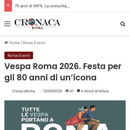
75 anni di INFN. La comunità, la storia, il futuro della ricerca in fisica fondamentale in Italia
Menu
C
Home
/
Roma Eventi
Roma Eventi
Vespa Roma 2026. Festa per
gli 80 anni di un’icona
CronacaRoma
15/06/2026
41
4 minuti di lettura