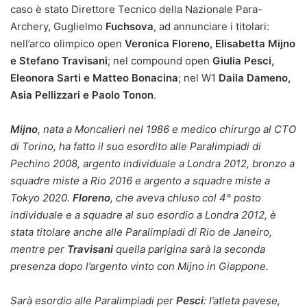
caso è stato Direttore Tecnico della Nazionale Para-
Archery, Guglielmo
Fuchsova
, ad annunciare i titolari:
nell’arco olimpico open
Veronica Floreno, Elisabetta Mijno
e Stefano Travisani
; nel compound open
Giulia Pesci,
Eleonora Sarti e Matteo Bonacina
; nel W1
Daila Dameno,
Asia Pellizzari e Paolo Tonon
.
Mijno
, nata a Moncalieri nel 1986 e medico chirurgo al CTO
di Torino, ha fatto il suo esordito alle Paralimpiadi di
Pechino 2008, argento individuale a Londra 2012, bronzo a
squadre miste a Rio 2016 e argento a squadre miste a
Tokyo 2020.
Floreno
, che aveva chiuso col 4° posto
individuale e a squadre al suo esordio a Londra 2012, è
stata titolare anche alle Paralimpiadi di Rio de Janeiro,
mentre per
Travisani
quella parigina sarà la seconda
presenza dopo l’argento vinto con Mijno in Giappone.
Sarà esordio alle Paralimpiadi per
Pesci
: l’atleta pavese,