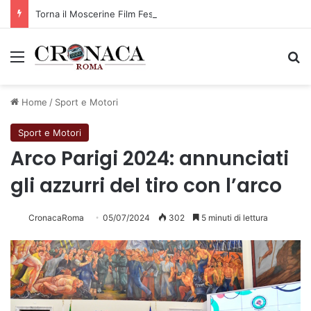
Torna il Moscerine Film Festival Summer Camp
Menu
C
Home
/
Sport e Motori
Sport e Motori
Arco Parigi 2024: annunciati
gli azzurri del tiro con l’arco
CronacaRoma
05/07/2024
302
5 minuti di lettura