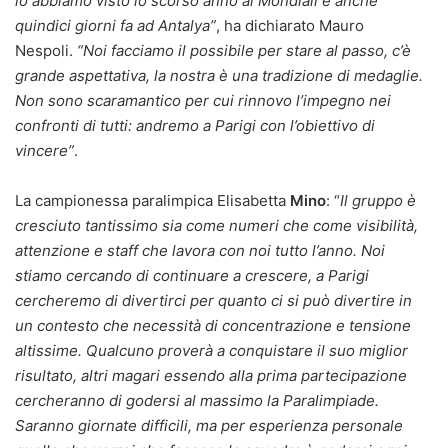
lo abbiamo visto lo scorso anno ai Mondiali e anche
quindici giorni fa ad Antalya”
, ha dichiarato Mauro
Nespoli.
“Noi facciamo il possibile per stare al passo, c’è
grande aspettativa, la nostra è una tradizione di medaglie.
Non sono scaramantico per cui rinnovo l’impegno nei
confronti di tutti: andremo a Parigi con l’obiettivo di
vincere”
.
La campionessa paralimpica Elisabetta
Mino
: “
Il gruppo è
cresciuto tantissimo sia come numeri che come visibilità,
attenzione e staff che lavora con noi tutto l’anno. Noi
stiamo cercando di continuare a crescere, a Parigi
cercheremo di divertirci per quanto ci si può divertire in
un contesto che necessità di concentrazione e tensione
altissime. Qualcuno proverà a conquistare il suo miglior
risultato, altri magari essendo alla prima partecipazione
cercheranno di godersi al massimo la Paralimpiade.
Saranno giornate difficili, ma per esperienza personale