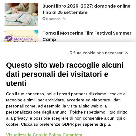
Buoni libro 2026-2027: domande online
fino al 25 settembre
5 secondi fa
Torna il Moscerine Film Festival Summer
Camp
1 ora fa
Rifiuta cookie non necessari ✕
“Anomalie”, dal 30 agosto la XX
Questo sito web raccoglie alcuni
edizione
dati personali dei visitatori e
2 ore fa
utenti
Mondiali di Wakeboard 2026: azzurri a
valanga verso le semifinali
Con il tuo consenso, noi e i nostri partner utilizziamo i cookie e
tecnologie simili per archiviare, accedere ed elaborare i dati
19 ore fa
personali come, ad esempio, la visita al sito web o la
personalizzazione degli annunci. Poiché rispettiamo il tuo diritto
Stadio Olimpico, definito il piano
alla privacy, è possibile scegliere di non consentire alcuni tipi di
mobilità 2026-27
cookie. Clicca su preferenze GDPR per saperne di più.
23 ore fa
Visualizza la Cookie Policy Completa