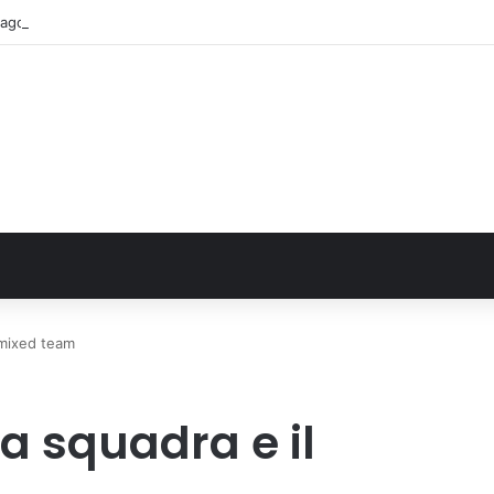
agosto previsti 662 mila arrivi e 1,7 milioni di presenze
l mixed team
 la squadra e il