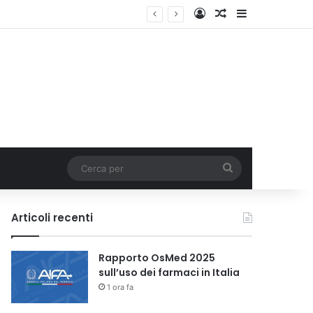
Accedi
Un articolo a c
Barra lateral
Cerca
per
Articoli recenti
Rapporto OsMed 2025
sull’uso dei farmaci in Italia
1 ora fa