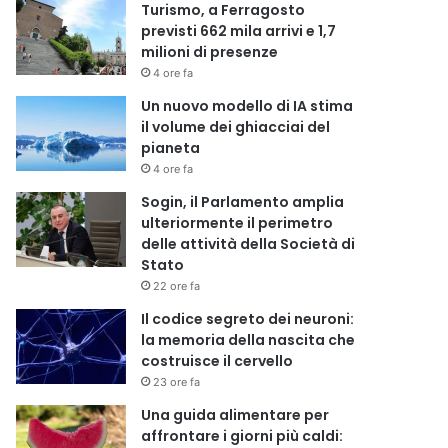
Turismo, a Ferragosto
previsti 662 mila arrivi e 1,7
milioni di presenze
4 ore fa
Un nuovo modello di IA stima
il volume dei ghiacciai del
pianeta
4 ore fa
Sogin, il Parlamento amplia
ulteriormente il perimetro
delle attività della Società di
Stato
22 ore fa
Il codice segreto dei neuroni:
la memoria della nascita che
costruisce il cervello
23 ore fa
Una guida alimentare per
affrontare i giorni più caldi: