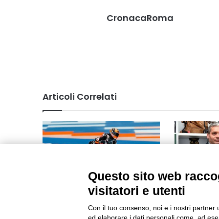
CronacaRoma
Articoli Correlati
Questo sito web raccog
visitatori e utenti
Prima fila per Aron Canet sotto
Roberto Mus
le luci in Qatar
Segretario 
Con il tuo consenso, noi e i nostri partner 
ed elaborare i dati personali come, ad esem
12/04/2025
25/03/2025