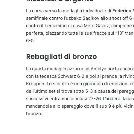
La corsa verso la medaglia individuale di
Federico 
semifinale contro l’uzbeko Sadikov allo shoot off 6-5
contro il beniamino di casa Mete Gazoz, campione ol
perfetta, piazzando tutte le sue frecce sul “10” tr
6-0.
Rebagliati di bronzo
La quarta medaglia azzurra ad Antalya porta ancora
con la tedesca Schwarz 6-2 e poi si prende la rivinci
Kroppen. Lo scontro è una girandola di emozioni co
dell’ultimo set si trova sotto 5-3 a causa del pareg
successivi entrambi conclusi 27-26. L’arciera itali
mandandola allo spareggio dove il suo 9 è più vicino 
bronzo.