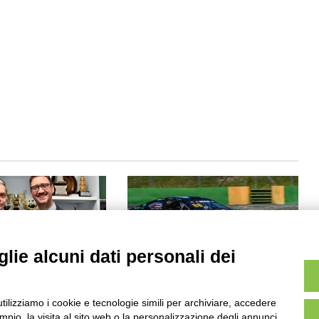
lie alcuni dati personali dei
iani nuovo
Max Lanza conquista Vallelunga
Generale FITARCO
utilizziamo i cookie e tecnologie simili per archiviare, accedere
22/05/2025
pio, la visita al sito web o la personalizzazione degli annunci.