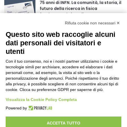
75 anni di INFN. La comunità, la storia, il
futuro della ricerca in fisica
fondamentale in Italia
1 giorno fa
Rifiuta cookie non necessari ✕
Mondiali di Wakeboard 2026: il primo
Questo sito web raccoglie alcuni
oro iridato è azzurro
dati personali dei visitatori e
2 giorni fa
utenti
Buoni libro 2026-2027: domande online
fino al 25 settembre
Con il tuo consenso, noi e i nostri partner utilizziamo i cookie e
tecnologie simili per archiviare, accedere ed elaborare i dati
2 giorni fa
personali come, ad esempio, la visita al sito web o la
personalizzazione degli annunci. Poiché rispettiamo il tuo diritto
Torna il Moscerine Film Festival Summer
alla privacy, è possibile scegliere di non consentire alcuni tipi di
Camp
cookie. Clicca su preferenze GDPR per saperne di più.
2 giorni fa
Visualizza la Cookie Policy Completa
“Anomalie”, dal 30 agosto la XX
Powered by
edizione
2 giorni fa
ACCETTA TUTTO