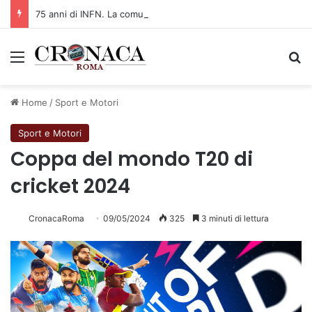
75 anni di INFN. La comunità, la storia, il futuro della ricerca in fisica fondamentale in Italia
Menu
C
Home
/
Sport e Motori
Sport e Motori
Coppa del mondo T20 di
cricket 2024
CronacaRoma
09/05/2024
325
3 minuti di lettura