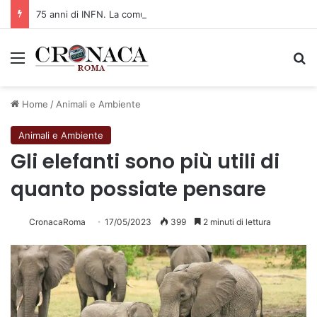
75 anni di INFN. La comunità, la storia, il futuro della ricerca in fisica fondamentale in Italia
Menu
C
Home
/
Animali e Ambiente
Animali e Ambiente
Gli elefanti sono più utili di
quanto possiate pensare
CronacaRoma
17/05/2023
399
2 minuti di lettura