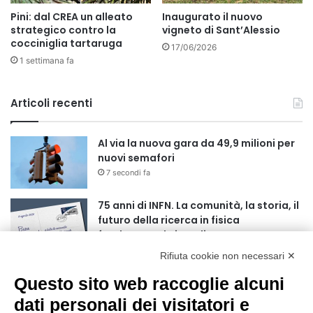
Pini: dal CREA un alleato
Inaugurato il nuovo
strategico contro la
vigneto di Sant’Alessio
cocciniglia tartaruga
17/06/2026
1 settimana fa
Articoli recenti
Al via la nuova gara da 49,9 milioni per
nuovi semafori
7 secondi fa
75 anni di INFN. La comunità, la storia, il
futuro della ricerca in fisica
fondamentale in Italia
4 minuti fa
Rifiuta cookie non necessari ✕
Mondiali di Wakeboard 2026: il primo
Questo sito web raccoglie alcuni
oro iridato è azzurro
dati personali dei visitatori e
19 ore fa