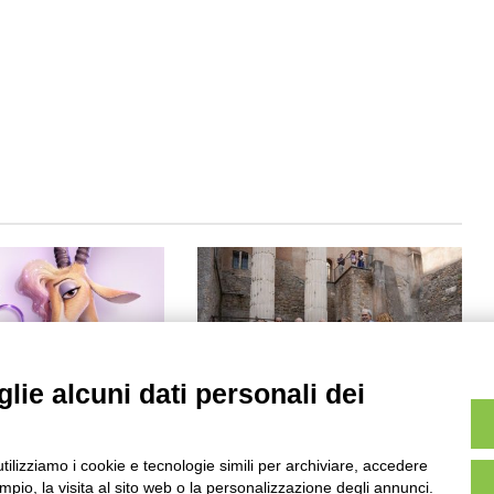
lie alcuni dati personali dei
 protagonista del
Torna visitabile l’area
 musicale di “Zoo”
archeologica di Via Botteghe
Oscure
utilizziamo i cookie e tecnologie simili per archiviare, accedere
25/06/2026
pio, la visita al sito web o la personalizzazione degli annunci.