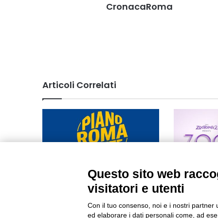
CronacaRoma
Articoli Correlati
Questo sito web raccog
Sicurezza e movida: parte il
Shakira è la
visitatori e utenti
“Piano Roma Notte”
nuovo video
Con il tuo consenso, noi e i nostri partner 
22/05/2026
13/11/2025
ed elaborare i dati personali come, ad esem