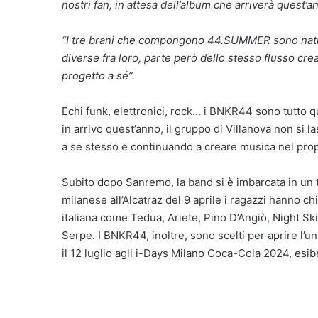
nostri fan, in attesa dell’album che arriverà quest’a
“I tre brani che compongono 44.SUMMER sono nati, 
diverse fra loro, parte però dello stesso flusso crea
progetto a sé”.
Echi funk, elettronici, rock… i BNKR44 sono tutto q
in arrivo quest’anno, il gruppo di Villanova non si l
a se stesso e continuando a creare musica nel prop
Subito dopo Sanremo, la band si è imbarcata in un tou
milanese all’Alcatraz del 9 aprile i ragazzi hanno chi
italiana come Tedua, Ariete, Pino D’Angiò, Night Sk
Serpe. I BNKR44, inoltre, sono scelti per aprire l’u
il 12 luglio agli i-Days Milano Coca-Cola 2024, esib