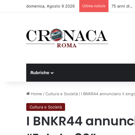
domenica, Agosto 9 2026
Ultime notizie
75 anni di IN
Rubriche
Home
/
Cultura e Società
/
I BNKR44 annunciano il singo
Cultura e Società
I BNKR44 annunci