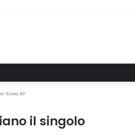
FN. La comunità, la storia, il futuro della ricerca in fisica fondamentale in 
lo “Estate 80”
ano il singolo