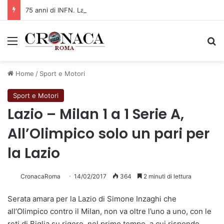
75 anni di INFN. La comunità, la storia, il futuro della ricerca in fisica fondamentale in Italia
Menu
C
Home
/
Sport e Motori
Sport e Motori
Lazio – Milan 1 a 1 Serie A,
All’Olimpico solo un pari per
la Lazio
CronacaRoma
14/02/2017
364
2 minuti di lettura
Serata amara per la Lazio di Simone Inzaghi che
all’Olimpico contro il Milan, non va oltre l’uno a uno, con le
reti di Biglia su rigore, nel primo tempo, a cui risponde