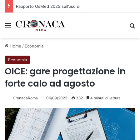
Rapporto OsMed 2025 sull’uso dei farmaci in Italia
Menu
C
Home
/
Economia
Economia
OICE: gare progettazione in
forte calo ad agosto
CronacaRoma
06/09/2023
382
4 minuti di lettura