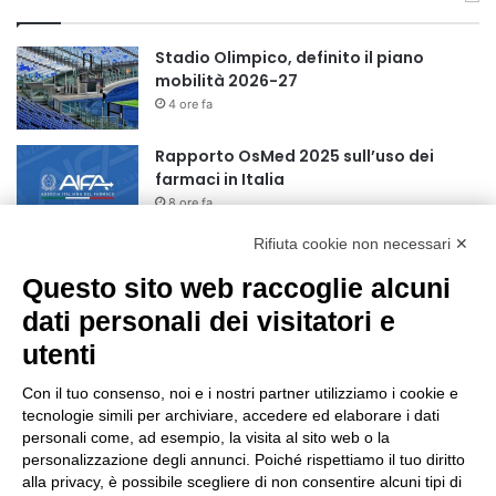
Stadio Olimpico, definito il piano
mobilità 2026-27
4 ore fa
Rapporto OsMed 2025 sull’uso dei
farmaci in Italia
8 ore fa
Rifiuta cookie non necessari ✕
Turismo, a Ferragosto previsti 662 mila
arrivi e 1,7 milioni di presenze
Questo sito web raccoglie alcuni
10 ore fa
dati personali dei visitatori e
utenti
Un nuovo modello di IA stima il volume
dei ghiacciai del pianeta
Con il tuo consenso, noi e i nostri partner utilizziamo i cookie e
10 ore fa
tecnologie simili per archiviare, accedere ed elaborare i dati
personali come, ad esempio, la visita al sito web o la
Sogin, il Parlamento amplia
personalizzazione degli annunci. Poiché rispettiamo il tuo diritto
ulteriormente il perimetro delle attività
alla privacy, è possibile scegliere di non consentire alcuni tipi di