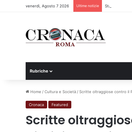
venerdì, Agosto 7 2026
Ultime notizie
Stadio Olimpico
Rubriche
Home
/
Cultura e Società
/
Scritte oltraggiose contro il 
Cronaca
Featured
Scritte oltraggios