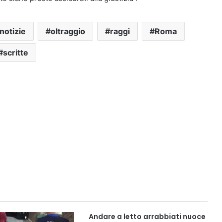
notizie
oltraggio
raggi
Roma
scritte
Andare a letto arrabbiati nuoce