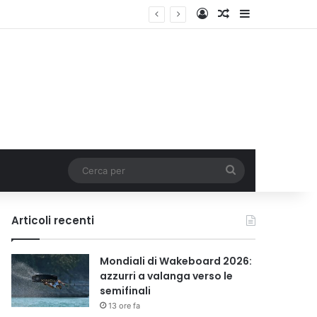
Accedi
Un articolo a c
Barra lateral
Cerca
per
Articoli recenti
Mondiali di Wakeboard 2026:
azzurri a valanga verso le
semifinali
13 ore fa