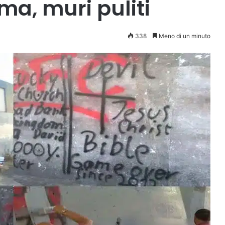
ma, muri puliti
338
Meno di un minuto