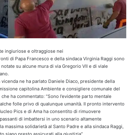
te ingiuriose e oltraggiose nei
ronti di Papa Francesco e della sindaca Virginia Raggi sono
 notate su alcune mura di via Gregorio VII e di viale
cano.
a vicenda ne ha parlato Daniele Diaco, presidente della
issione capitolina Ambiente e consigliere comunale del
 che ha commentato: “Sono l’evidente parto mentale
alche folle privo di qualunque umanità. Il pronto intervento
Nucleo Pics e di Ama ha consentito di rimuovere
 passanti di imbattersi in uno scenario altamente
a massima solidarietà al Santo Padre e alla sindaca Raggi,
 siano presto assicurati alla giustizia”.