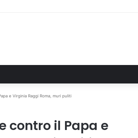
, definito il piano mobilità 2026-27
Papa e Virginia Raggi Roma, muri puliti
e contro il Papa e