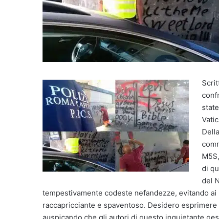
Scrit
conf
state
Vati
Dell
comm
M5S,
di qu
del 
tempestivamente codeste nefandezze,
evitando ai
raccapricciante e spaventoso. Desidero esprimere l
auspicando che gli autori di questo inquietante gesto