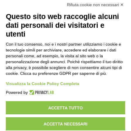
Rifiuta cookie non necessari ✕
“Anomalie”, dal 30 agosto la XX
Questo sito web raccoglie alcuni
edizione
dati personali dei visitatori e
2 ore fa
utenti
Mondiali di Wakeboard 2026: azzurri a
valanga verso le semifinali
Con il tuo consenso, noi e i nostri partner utilizziamo i cookie e
tecnologie simili per archiviare, accedere ed elaborare i dati
19 ore fa
personali come, ad esempio, la visita al sito web o la
personalizzazione degli annunci. Poiché rispettiamo il tuo diritto
Stadio Olimpico, definito il piano
alla privacy, è possibile scegliere di non consentire alcuni tipi di
mobilità 2026-27
cookie. Clicca su preferenze GDPR per saperne di più.
23 ore fa
Visualizza la Cookie Policy Completa
Rapporto OsMed 2025 sull’uso dei
Powered by
farmaci in Italia
1 giorno fa
ACCETTA TUTTO
ACCETTA NECESSARI
Visibileweb - IT03270560802 - info@cronacamilano.it