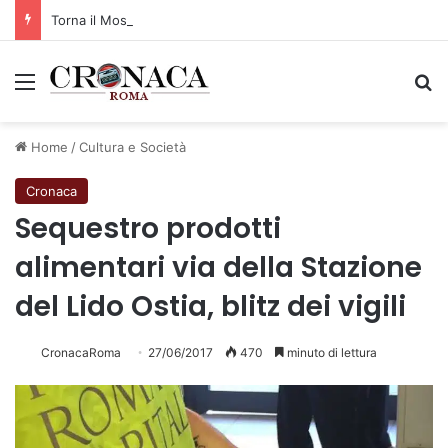
Torna il Moscerine Film Festival Summer Camp
Menu
C
Home
/
Cultura e Società
Cronaca
Sequestro prodotti
alimentari via della Stazione
del Lido Ostia, blitz dei vigili
CronacaRoma
27/06/2017
470
minuto di lettura